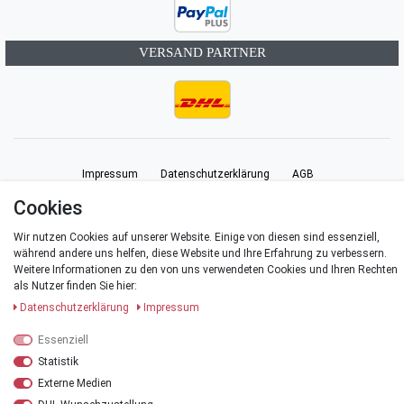
VERSAND PARTNER
Impressum
Daten­schutz­erklärung
AGB
Cookies
Barrierefreiheitserklärung
Widerrufs­recht
Vertrag widerrufen
Wir nutzen Cookies auf unserer Website. Einige von diesen sind essenziell,
während andere uns helfen, diese Website und Ihre Erfahrung zu verbessern.
Weitere Informationen zu den von uns verwendeten Cookies und Ihren Rechten
Kontakt
als Nutzer finden Sie hier:
Daten­schutz­erklärung
Impressum
Essenziell
© Copyright 2026 | Alle Rechte vorbehalten.
Statistik
Externe Medien
*Alle Preise verstehen sich inklusive der Mehrwertsteuer, zuzüglich der