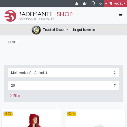
0
0,00 EUR
☰
Trusted Shops – sehr gut bewertet
KINDER
Filter
-20%
-24%