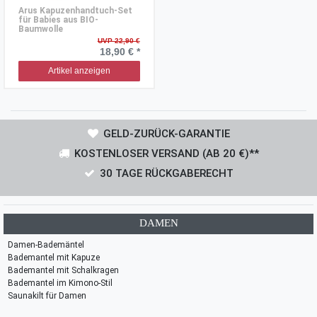
Arus Kapuzenhandtuch-Set
für Babies aus BIO-
Baumwolle
UVP 22,90 €
18,90 € *
Artikel anzeigen
GELD-ZURÜCK-GARANTIE
KOSTENLOSER VERSAND (AB 20 €)**
30 TAGE RÜCKGABERECHT
DAMEN
Damen-Bademäntel
Bademantel mit Kapuze
Bademantel mit Schalkragen
Bademantel im Kimono-Stil
Saunakilt für Damen