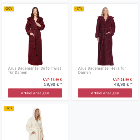
-20%
-17%
Arus Bademantel Soft-Twist
Arus Bademantel Helia für
für Damen
Damen
UVP 74,90 €
UVP 58,90 €
59,90 € *
48,90 € *
Artikel anzeigen
Artikel anzeigen
-16%