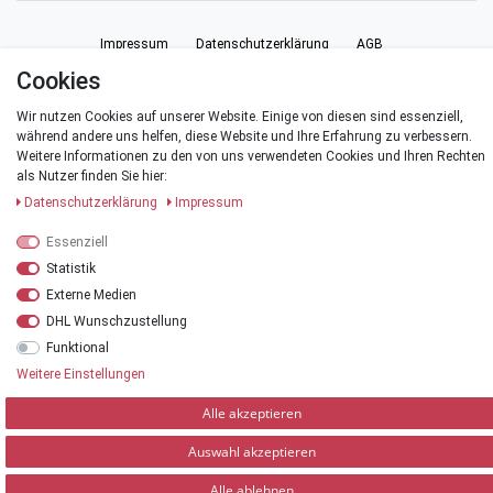
Impressum
Daten­schutz­erklärung
AGB
Cookies
Barrierefreiheitserklärung
Widerrufs­recht
Vertrag widerrufen
Wir nutzen Cookies auf unserer Website. Einige von diesen sind essenziell,
während andere uns helfen, diese Website und Ihre Erfahrung zu verbessern.
Weitere Informationen zu den von uns verwendeten Cookies und Ihren Rechten
Kontakt
als Nutzer finden Sie hier:
Daten­schutz­erklärung
Impressum
Essenziell
Statistik
© Copyright 2026 | Alle Rechte vorbehalten.
Externe Medien
*Alle Preise verstehen sich inklusive der Mehrwertsteuer, zuzüglich der
DHL Wunschzustellung
Versandkosten
.
Funktional
**Versandkostenfrei innerhalb Deutschlands ab einem Warenwert von 20 €
Weitere Einstellungen
Alle akzeptieren
Auswahl akzeptieren
Alle ablehnen