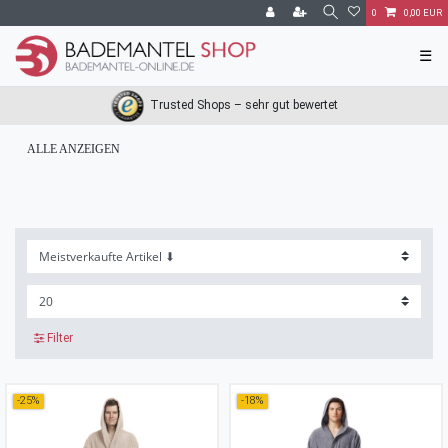
0
0,00 EUR
☰
Trusted Shops – sehr gut bewertet
ALLE ANZEIGEN
Filter
-25%
-18%