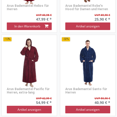
Arus Bademantel Helios für
Arus Bademantel Robe'n
Herren
Hood für Damen und Herren
UVP 60,98 €
UVP 69,90 €
47,99 € *
25,90 € *
In den Warenkorb
Artikel anzeigen
-13%
-32%
Arus Bademantel Pacific für
Arus Bademantel Santo für
Herren, extra-lang
Herren
UVP 62,99 €
UVP 59,90 €
54,99 € *
40,90 € *
Artikel anzeigen
Artikel anzeigen