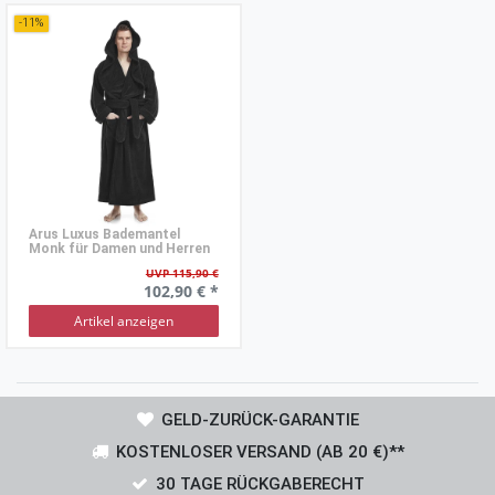
-11%
Arus Luxus Bademantel
Monk für Damen und Herren
UVP 115,90 €
102,90 € *
Artikel anzeigen
GELD-ZURÜCK-GARANTIE
KOSTENLOSER VERSAND (AB 20 €)**
30 TAGE RÜCKGABERECHT