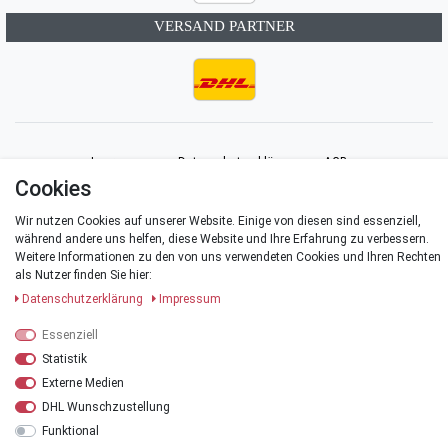
VERSAND PARTNER
Impressum
Daten­schutz­erklärung
AGB
Cookies
Barrierefreiheitserklärung
Widerrufs­recht
Vertrag widerrufen
Wir nutzen Cookies auf unserer Website. Einige von diesen sind essenziell,
während andere uns helfen, diese Website und Ihre Erfahrung zu verbessern.
Weitere Informationen zu den von uns verwendeten Cookies und Ihren Rechten
Kontakt
als Nutzer finden Sie hier:
Daten­schutz­erklärung
Impressum
Essenziell
Statistik
© Copyright 2026 | Alle Rechte vorbehalten.
Externe Medien
*Alle Preise verstehen sich inklusive der Mehrwertsteuer, zuzüglich der
DHL Wunschzustellung
Versandkosten
.
Funktional