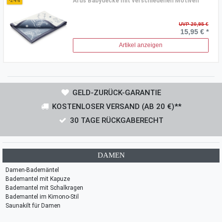
Arus Babydecke mit verschiedenen Motiven
-24%
UVP 20,95 €
15,95 € *
Artikel anzeigen
GELD-ZURÜCK-GARANTIE
KOSTENLOSER VERSAND (AB 20 €)**
30 TAGE RÜCKGABERECHT
DAMEN
Damen-Bademäntel
Bademantel mit Kapuze
Bademantel mit Schalkragen
Bademantel im Kimono-Stil
Saunakilt für Damen