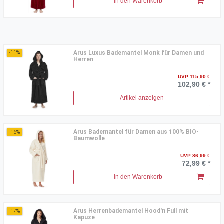
In den Warenkorb
Arus Luxus Bademantel Monk für Damen und
-11%
Herren
UVP 115,90 €
102,90 € *
Artikel anzeigen
Arus Bademantel für Damen aus 100% BIO-
-16%
Baumwolle
UVP 86,99 €
72,99 € *
In den Warenkorb
Arus Herrenbademantel Hood'n Full mit
-17%
Kapuze