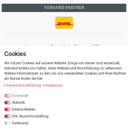
VERSAND PARTNER
Impressum
Daten­schutz­erklärung
AGB
Cookies
Barrierefreiheitserklärung
Widerrufs­recht
Vertrag widerrufen
Wir nutzen Cookies auf unserer Website. Einige von diesen sind essenziell,
während andere uns helfen, diese Website und Ihre Erfahrung zu verbessern.
Weitere Informationen zu den von uns verwendeten Cookies und Ihren Rechten
Kontakt
als Nutzer finden Sie hier:
Daten­schutz­erklärung
Impressum
Essenziell
Statistik
© Copyright 2026 | Alle Rechte vorbehalten.
Externe Medien
*Alle Preise verstehen sich inklusive der Mehrwertsteuer, zuzüglich der
DHL Wunschzustellung
Versandkosten
.
Funktional