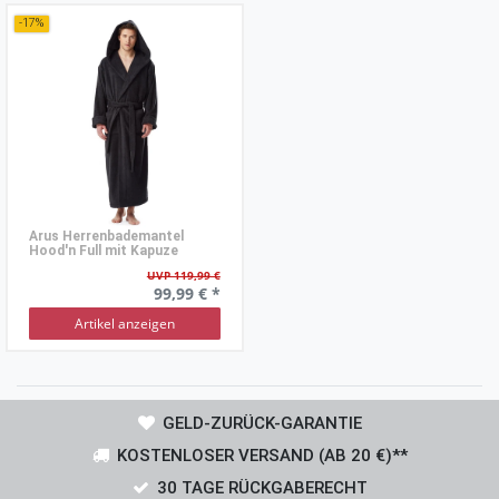
-17%
Arus Herrenbademantel
Hood'n Full mit Kapuze
UVP 119,99 €
99,99 € *
Artikel anzeigen
GELD-ZURÜCK-GARANTIE
KOSTENLOSER VERSAND (AB 20 €)**
30 TAGE RÜCKGABERECHT