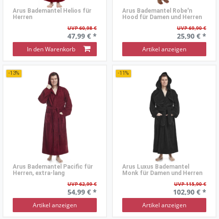
Arus Bademantel Helios für
Arus Bademantel Robe'n
Herren
Hood für Damen und Herren
UVP 60,98 €
UVP 69,90 €
47,99 € *
25,90 € *
In den Warenkorb
Artikel anzeigen
-13%
-11%
Arus Bademantel Pacific für
Arus Luxus Bademantel
Herren, extra-lang
Monk für Damen und Herren
UVP 62,99 €
UVP 115,90 €
54,99 € *
102,90 € *
Artikel anzeigen
Artikel anzeigen