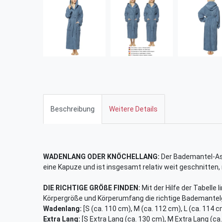
Beschreibung
Weitere Details
WADENLANG ODER KNÖCHELLANG:
Der Bademantel-Ast
eine Kapuze und ist insgesamt relativ weit geschnitten,
DIE RICHTIGE GRÖßE FINDEN:
Mit der Hilfe der Tabelle 
Körpergröße und Körperumfang die richtige Bademantel
Wadenlang:
[S (ca. 110 cm), M (ca. 112 cm), L (ca. 114 c
Extra Lang:
[S Extra Lang (ca. 130 cm), M Extra Lang (ca.