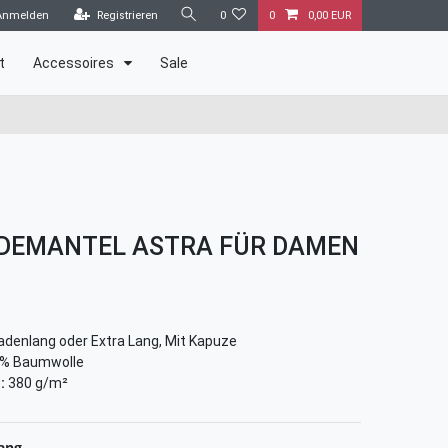
Anmelden
Registrieren
0
0
0,00 EUR
t
Accessoires
Sale
DEMANTEL ASTRA FÜR DAMEN
denlang oder Extra Lang, Mit Kapuze
% Baumwolle
:
380 g/m²
Lang