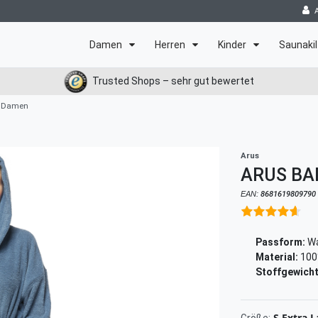
Damen
Herren
Kinder
Saunakil
Trusted Shops – sehr gut bewertet
r Damen
Arus
ARUS BA
EAN:
8681619809790
Passform:
Wa
Material:
100
Stoffgewicht
S Extra 