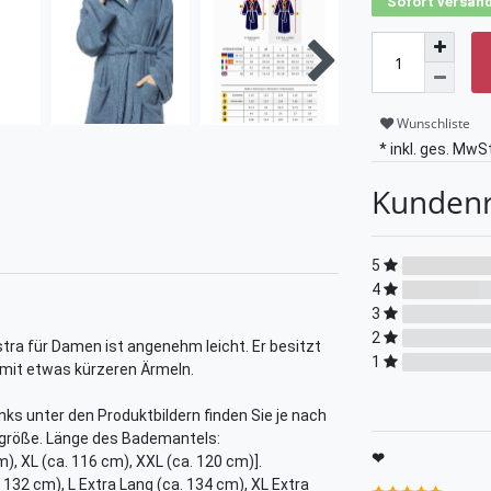
Sofort versand
Wunschliste
* inkl. ges. MwSt
Kunden
5
4
3
2
ra für Damen ist angenehm leicht. Er besitzt
1
 mit etwas kürzeren Ärmeln.
links unter den Produktbildern finden Sie je nach
größe. Länge des Bademantels:
❤
m), XL (ca. 116 cm), XXL (ca. 120 cm)].
 132 cm), L Extra Lang (ca. 134 cm), XL Extra