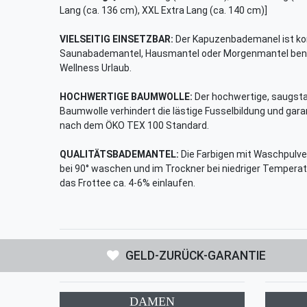
Lang (ca. 136 cm), XXL Extra Lang (ca. 140 cm)]
VIELSEITIG EINSETZBAR:
Der Kapuzenbademanel ist ko
Saunabademantel, Hausmantel oder Morgenmantel benutz
Wellness Urlaub.
HOCHWERTIGE BAUMWOLLE:
Der hochwertige, saugst
Baumwolle verhindert die lästige Fusselbildung und garan
nach dem ÖKO TEX 100 Standard.
QUALITÄTSBADEMANTEL:
Die Farbigen mit Waschpulver
bei 90° waschen und im Trockner bei niedriger Temper
das Frottee ca. 4-6% einlaufen.
GELD-ZURÜCK-GARANTIE
DAMEN