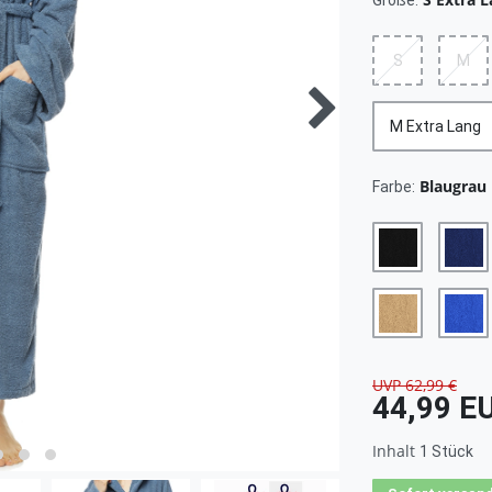
Größe:
S
M
M Extra Lang
Blaugrau
Farbe:
UVP 62,99 €
44,99 E
Inhalt
1
Stück