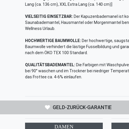
Lang (ca. 136 cm), XXL Extra Lang (ca. 140 cm)]
VIELSEITIG EINSETZBAR:
Der Kapuzenbademanel ist ko
Saunabademantel, Hausmantel oder Morgenmantel benutz
Wellness Urlaub.
HOCHWERTIGE BAUMWOLLE:
Der hochwertige, saugst
Baumwolle verhindert die lästige Fusselbildung und garan
nach dem ÖKO TEX 100 Standard.
QUALITÄTSBADEMANTEL:
Die Farbigen mit Waschpulver
bei 90° waschen und im Trockner bei niedriger Temper
das Frottee ca. 4-6% einlaufen.
GELD-ZURÜCK-GARANTIE
DAMEN