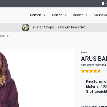
Damen
Herren
Kinder
Saunakil
Trusted Shops – sehr gut bewertet
r Damen
Arus
ARUS BA
EAN:
8681619809998
Passform:
Wa
Material:
100
Stoffgewicht
XXL Extr