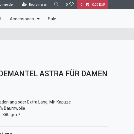
Anmelden
Registrieren
0
0
0,00 EUR
t
Accessoires
Sale
DEMANTEL ASTRA FÜR DAMEN
denlang oder Extra Lang, Mit Kapuze
% Baumwolle
:
380 g/m²
a Lang