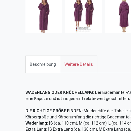
Beschreibung
Weitere Details
WADENLANG ODER KNÖCHELLANG:
Der Bademantel-Ast
eine Kapuze und ist insgesamt relativ weit geschnitten,
DIE RICHTIGE GRÖßE FINDEN:
Mit der Hilfe der Tabelle 
Körpergröße und Körperumfang die richtige Bademantel
Wadenlang:
[S (ca. 110 cm), M (ca. 112 cm), L (ca. 114 c
Extra Lang:
[S Extra Lang (ca. 130 cm), M Extra Lang (ca.