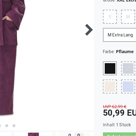
Größe:
S
M
M Extra Lang
Pflaume
Farbe:
UVP 62,99 €
50,99 E
Inhalt
1
Stück