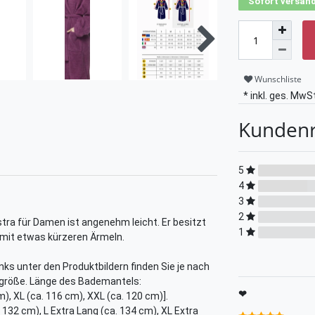
Sofort versand
Wunschliste
* inkl. ges. MwSt
Kunden
5
4
3
2
ra für Damen ist angenehm leicht. Er besitzt
1
 mit etwas kürzeren Ärmeln.
links unter den Produktbildern finden Sie je nach
größe. Länge des Bademantels:
❤
m), XL (ca. 116 cm), XXL (ca. 120 cm)].
 132 cm), L Extra Lang (ca. 134 cm), XL Extra