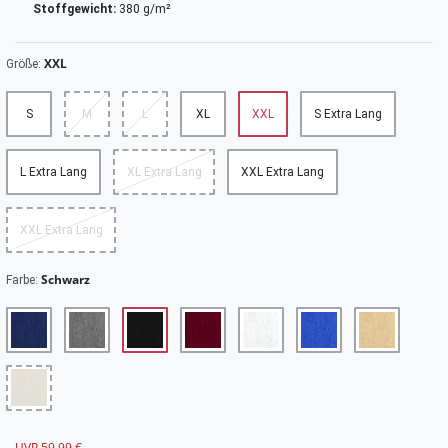
Stoffgewicht:
380 g/m²
XXL
Größe:
S
M
L
XL
XXL
S Extra Lang
L Extra Lang
XL Extra Lang
XXL Extra Lang
XXL Extra Lang
Schwarz
Farbe:
UVP 59,99 €