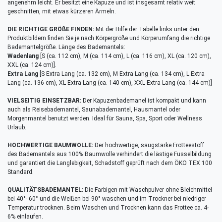
angenehm leicht. Er besitzt eine Kapuze und ist insgesamt relativ weit
geschnitten, mit etwas kürzeren Ärmeln.
DIE RICHTIGE GRÖßE FINDEN:
Mit der Hilfe der Tabelle links unter den
Produktbildern finden Sie je nach Körpergröße und Körperumfang die richtige
Bademantelgröße. Länge des Bademantels:
Wadenlang
[S (ca. 112 cm), M (ca. 114 cm), L (ca. 116 cm), XL (ca. 120 cm),
XXL (ca. 124 cm)].
Extra Lang
[S Extra Lang (ca. 132 cm), M Extra Lang (ca. 134 cm), L Extra
Lang (ca. 136 cm), XL Extra Lang (ca. 140 cm), XXL Extra Lang (ca. 144 cm)]
VIELSEITIG EINSETZBAR:
Der Kapuzenbademanel ist kompakt und kann
auch als Reisebademantel, Saunabademantel, Hausmantel oder
Morgenmantel benutzt werden. Ideal für Sauna, Spa, Sport oder Wellness
Urlaub.
HOCHWERTIGE BAUMWOLLE:
Der hochwertige, saugstarke Frotteestoff
des Bademantels aus 100% Baumwolle verhindert die lästige Fusselbildung
und garantiert die Langlebigkeit, Schadstoff geprüft nach dem ÖKO TEX 100
Standard.
QUALITÄTSBADEMANTEL:
Die Farbigen mit Waschpulver ohne Bleichmittel
bei 40°- 60° und die Weißen bei 90° waschen und im Trockner bei niedriger
Temperatur trocknen. Beim Waschen und Trocknen kann das Frottee ca. 4-
6% einlaufen.