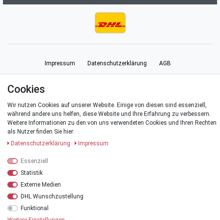
Impressum
Daten­schutz­erklärung
AGB
Cookies
Barrierefreiheitserklärung
Widerrufs­recht
Vertrag widerrufen
Wir nutzen Cookies auf unserer Website. Einige von diesen sind essenziell,
während andere uns helfen, diese Website und Ihre Erfahrung zu verbessern.
Kontakt
Weitere Informationen zu den von uns verwendeten Cookies und Ihren Rechten
als Nutzer finden Sie hier:
Daten­schutz­erklärung
Impressum
Essenziell
© Copyright 2026 | Alle Rechte vorbehalten.
Statistik
*Alle Preise verstehen sich inklusive der Mehrwertsteuer, zuzüglich der
Externe Medien
Versandkosten
.
DHL Wunschzustellung
**Versandkostenfrei innerhalb Deutschlands ab einem Warenwert von 20 €
Funktional