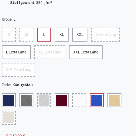
Stoffgewicht:
380 g/m²
L
Größe:
S
M
L
XL
XXL
S Extra Lang
L Extra Lang
XL Extra Lang
XXL Extra Lang
XXL Extra Lang
Königsblau
Farbe:
UVP 59,99 €