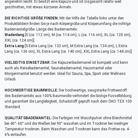
angenehm leicht. Er besitzt eine Kapuze und ist insgesamt relativ weit
geschnitten, mit etwas kürzeren Ärmeln.
DIE RICHTIGE GRÖßE FINDEN:
Mit der Hilfe der Tabelle links unter den
Produktbildern finden Sie je nach Körpergröße und Körperumfang die richtige
Bademantelgröße. Länge des Bademantels:
Wadenlang
[S (ca. 112 cm), M (ca. 114 cm), L (ca. 116 cm), XL (ca. 120 cm),
XXL (ca. 124 cm)].
Extra Lang
[S Extra Lang (ca. 132 cm), M Extra Lang (ca. 134 cm), L Extra
Lang (ca. 136 cm), XL Extra Lang (ca. 140 cm), XXL Extra Lang (ca. 144 cm)]
VIELSEITIG EINSETZBAR:
Der Kapuzenbademanel ist kompakt und kann
auch als Reisebademantel, Saunabademantel, Hausmantel oder
Morgenmantel benutzt werden. Ideal für Sauna, Spa, Sport oder Wellness
Urlaub.
HOCHWERTIGE BAUMWOLLE:
Der hochwertige, saugstarke Frotteestoff
des Bademantels aus 100% Baumwolle verhindert die lästige Fusselbildung
und garantiert die Langlebigkeit, Schadstoff geprüft nach dem ÖKO TEX 100
Standard.
QUALITÄTSBADEMANTEL:
Die Farbigen mit Waschpulver ohne Bleichmittel
bei 40°- 60° und die Weißen bei 90° waschen und im Trockner bei niedriger
Temperatur trocknen. Beim Waschen und Trocknen kann das Frottee ca. 4-
6% einlaufen.