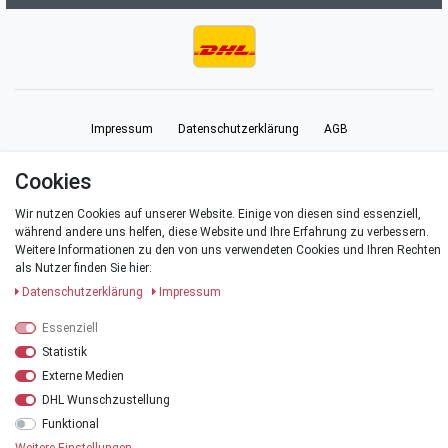
Impressum
Daten­schutz­erklärung
AGB
Cookies
Barrierefreiheitserklärung
Widerrufs­recht
Vertrag widerrufen
Wir nutzen Cookies auf unserer Website. Einige von diesen sind essenziell,
während andere uns helfen, diese Website und Ihre Erfahrung zu verbessern.
Kontakt
Weitere Informationen zu den von uns verwendeten Cookies und Ihren Rechten
als Nutzer finden Sie hier:
Daten­schutz­erklärung
Impressum
Essenziell
© Copyright 2026 | Alle Rechte vorbehalten.
Statistik
*Alle Preise verstehen sich inklusive der Mehrwertsteuer, zuzüglich der
Externe Medien
Versandkosten
.
DHL Wunschzustellung
**Versandkostenfrei innerhalb Deutschlands ab einem Warenwert von 20 €
Funktional