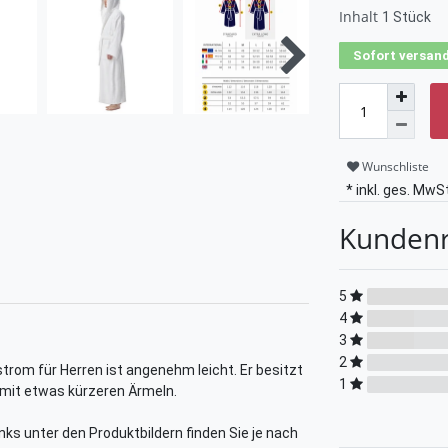
Inhalt
1
Stück
Sofort versand
Wunschliste
* inkl. ges. MwSt
Kunden
5
4
3
2
rom für Herren ist angenehm leicht. Er besitzt
1
 mit etwas kürzeren Ärmeln.
links unter den Produktbildern finden Sie je nach