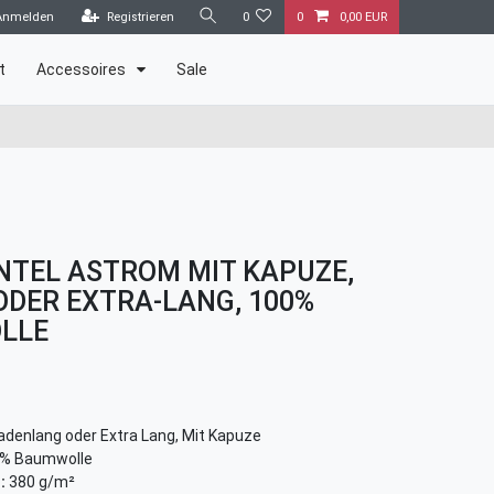
Anmelden
Registrieren
0
0
0,00 EUR
t
Accessoires
Sale
TEL ASTROM MIT KAPUZE,
ODER EXTRA-LANG, 100%
LLE
denlang oder Extra Lang, Mit Kapuze
% Baumwolle
:
380 g/m²