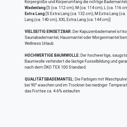
Körpergröße und Körperumfang die richtige Bademantel
Wadenlang
[S (ca. 112 cm), M (ca. 114 cm), L (ca. 116 cm
Extra Lang
[S Extra Lang (ca. 132 cm), M Extra Lang (ca.
Lang (ca. 140 cm), XXL Extra Lang (ca. 144 cm)]
VIELSEITIG EINSETZBAR:
Der Kapuzenbademanel ist ko
Saunabademantel, Hausmantel oder Morgenmantel benutz
Wellness Urlaub.
HOCHWERTIGE BAUMWOLLE:
Der hochwertige, saugst
Baumwolle verhindert die lästige Fusselbildung und garan
nach dem ÖKO TEX 100 Standard.
QUALITÄTSBADEMANTEL:
Die Farbigen mit Waschpulver
bei 90° waschen und im Trockner bei niedriger Temper
das Frottee ca. 4-6% einlaufen.