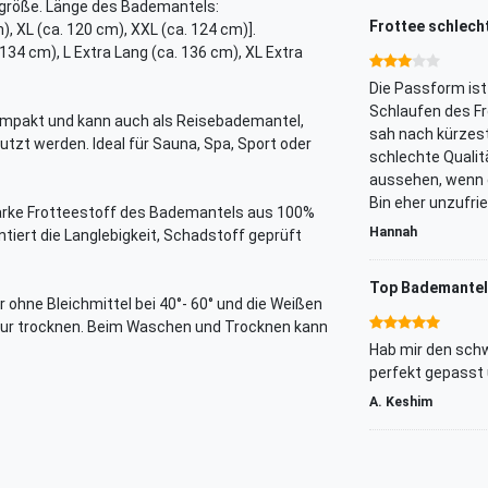
größe. Länge des Bademantels:
Frottee schlecht
), XL (ca. 120 cm), XXL (ca. 124 cm)].
 134 cm), L Extra Lang (ca. 136 cm), XL Extra
Die Passform ist
Schlaufen des Fr
mpakt und kann auch als Reisebademantel,
sah nach kürzest
t werden. Ideal für Sauna, Spa, Sport oder
schlechte Qualitä
aussehen, wenn d
Bin eher unzufri
arke Frotteestoff des Bademantels aus 100%
Hannah
tiert die Langlebigkeit, Schadstoff geprüft
Top Bademantel!
 ohne Bleichmittel bei 40°- 60° und die Weißen
atur trocknen. Beim Waschen und Trocknen kann
Hab mir den schw
perfekt gepasst 
A. Keshim