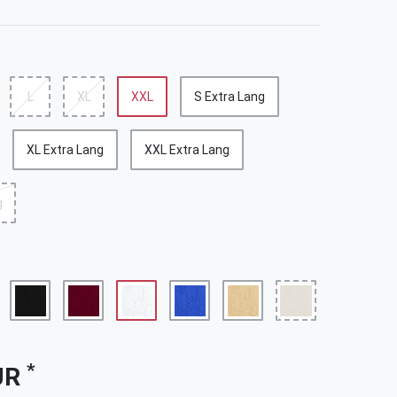
L
XL
XXL
S Extra Lang
XL Extra Lang
XXL Extra Lang
g
*
UR