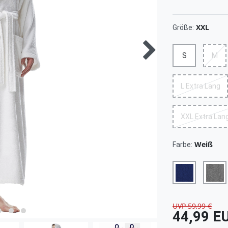
XXL
Größe:
S
M
L Extra Lang
XXL Extra Lan
Weiß
Farbe:
UVP 59,99 €
44,99 E