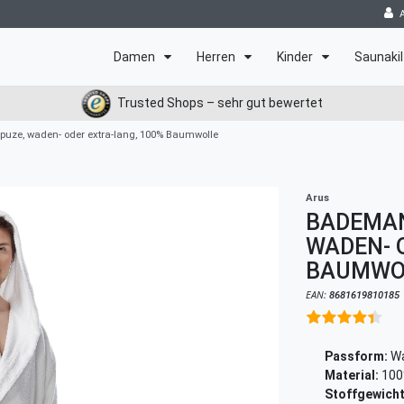
Damen
Herren
Kinder
Saunakil
Trusted Shops – sehr gut bewertet
uze, waden- oder extra-lang, 100% Baumwolle
Arus
BADEMAN
WADEN- 
BAUMWO
EAN:
8681619810185
Passform:
Wa
Material:
100
Stoffgewicht