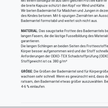
Mit einem Bindegürtel aus dem gleichen Frottee kann e
die breite Kapuze schützt den Kopf vor Wind und Kälte.
Wir bieten Bademäntel für Mädchen und Jungen in dezen
des Kindes betonen. Mit 6-spurigen Ziernähten an Aussc
Bademantel formstabil und weitet sich nicht aus.
MATERIAL:
Das saugstarke Frottee des Bademantels be
langen Fasern, die die lästige Fusselbildung des Materia
garantieren.
Die langen Schlingen an beiden Seiten des Frotteestoffe
Körper besser aufgenommen wird und der Stoff schneller
Anforderungen der OEKO-TEX Schadstoffprüfung (OEKO
Stoffgewicht ist ca. 380 g/m²
GRÖßE:
Die Größen der Bademäntel sind für Körpergrößen
wachsen sehr schnell. Wenn es gewünscht wird, dass de
ratsam, den Bademantel etwas größer auszuwählen. Be
4-6 % einlaufen.