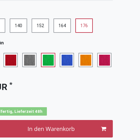
8
140
152
164
176
ün
*
UR
fertig, Lieferzeit 48h
In den Warenkorb