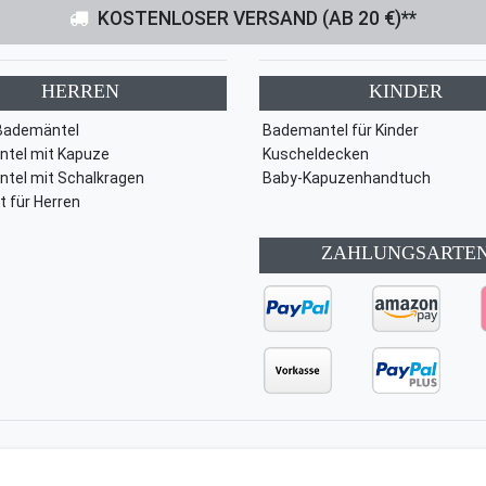
KOSTENLOSER VERSAND (AB 20 €)**
HERREN
KINDER
Bademäntel
Bademantel für Kinder
tel mit Kapuze
Kuscheldecken
tel mit Schalkragen
Baby-Kapuzenhandtuch
t für Herren
ZAHLUNGSARTE
ärung
AGB
Barrierefreiheitserklärung
Widerrufs­recht