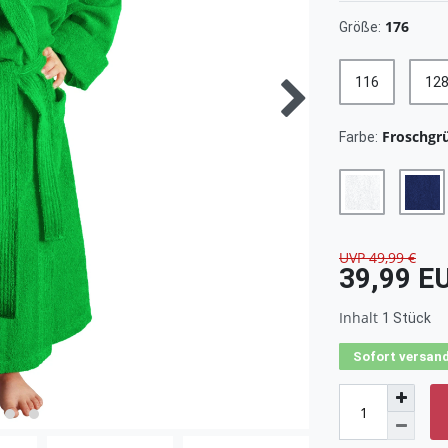
176
Größe:
116
12
Froschgr
Farbe:
UVP 49,99 €
39,99 E
Inhalt
1
Stück
Sofort versand