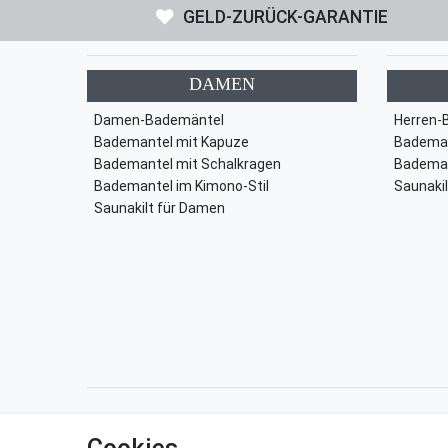
GELD-ZURÜCK-GARANTIE
DAMEN
Damen-Bademäntel
Herren-
Bademantel mit Kapuze
Bademan
Bademantel mit Schalkragen
Bademan
Bademantel im Kimono-Stil
Saunakil
Saunakilt für Damen
Impressum
Daten­schutz­erkl