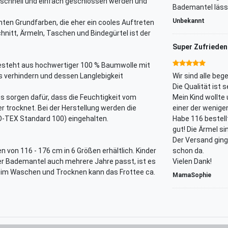
r schnell und einfach geschlossen werden und
Bademantel läss
Unbekannt
ten Grundfarben, die eher ein cooles Auftreten
hnitt, Ärmeln, Taschen und Bindegürtel ist der
Super Zufrieden
steht aus hochwertiger 100 % Baumwolle mit
ls verhindern und dessen Langlebigkeit
Wir sind alle be
Die Qualität ist 
s sorgen dafür, dass die Feuchtigkeit vom
Mein Kind wollte
 trocknet. Bei der Herstellung werden die
einer der wenige
-TEX Standard 100) eingehalten.
Habe 116 bestellt
gut! Die Ärmel si
Der Versand ging
 von 116 - 176 cm in 6 Größen erhältlich. Kinder
schon da.
r Bademantel auch mehrere Jahre passt, ist es
Vielen Dank!
im Waschen und Trocknen kann das Frottee ca.
MamaSophie