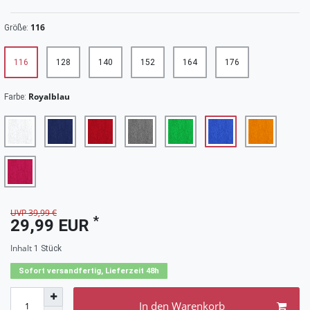
116
Größe:
116
128
140
152
164
176
Royalblau
Farbe:
UVP 39,99 €
*
29,99 EUR
Inhalt
1
Stück
Sofort versandfertig, Lieferzeit 48h
In den Warenkorb