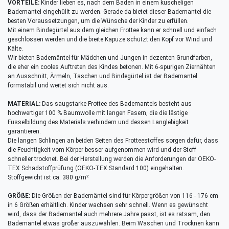
VORTEILE:
Kinder lieben es, nach dem Baden in einem kuscheligen
Bademantel eingehüllt zu werden. Gerade da bietet dieser Bademantel die
besten Voraussetzungen, um die Wünsche der Kinder zu erfüllen.
Mit einem Bindegürtel aus dem gleichen Frottee kann er schnell und einfach
geschlossen werden und die breite Kapuze schützt den Kopf vor Wind und
Kälte.
Wir bieten Bademäntel für Mädchen und Jungen in dezenten Grundfarben,
die eher ein cooles Auftreten des Kindes betonen. Mit 6-spurigen Ziernähten
an Ausschnitt, Ärmeln, Taschen und Bindegürtel ist der Bademantel
formstabil und weitet sich nicht aus.
MATERIAL:
Das saugstarke Frottee des Bademantels besteht aus
hochwertiger 100 % Baumwolle mit langen Fasern, die die lästige
Fusselbildung des Materials verhindern und dessen Langlebigkeit
garantieren.
Die langen Schlingen an beiden Seiten des Frotteestoffes sorgen dafür, dass
die Feuchtigkeit vom Körper besser aufgenommen wird und der Stoff
schneller trocknet. Bei der Herstellung werden die Anforderungen der OEKO-
TEX Schadstoffprüfung (OEKO-TEX Standard 100) eingehalten.
Stoffgewicht ist ca. 380 g/m²
GRÖßE:
Die Größen der Bademäntel sind für Körpergrößen von 116 - 176 cm
in 6 Größen erhältlich. Kinder wachsen sehr schnell. Wenn es gewünscht
wird, dass der Bademantel auch mehrere Jahre passt, ist es ratsam, den
Bademantel etwas größer auszuwählen. Beim Waschen und Trocknen kann