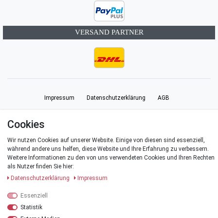
VERSAND PARTNER
Impressum
Daten­schutz­erklärung
AGB
Cookies
Barrierefreiheitserklärung
Widerrufs­recht
Vertrag widerrufen
Wir nutzen Cookies auf unserer Website. Einige von diesen sind essenziell,
während andere uns helfen, diese Website und Ihre Erfahrung zu verbessern.
Kontakt
Weitere Informationen zu den von uns verwendeten Cookies und Ihren Rechten
als Nutzer finden Sie hier:
Daten­schutz­erklärung
Impressum
Essenziell
© Copyright 2026 | Alle Rechte vorbehalten.
Statistik
*Alle Preise verstehen sich inklusive der Mehrwertsteuer, zuzüglich der