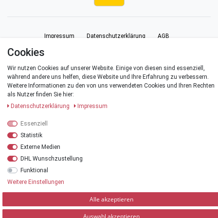
Impressum
Daten­schutz­erklärung
AGB
Cookies
Barrierefreiheitserklärung
Widerrufs­recht
Vertrag widerrufen
Wir nutzen Cookies auf unserer Website. Einige von diesen sind essenziell,
während andere uns helfen, diese Website und Ihre Erfahrung zu verbessern.
Weitere Informationen zu den von uns verwendeten Cookies und Ihren Rechten
Kontakt
als Nutzer finden Sie hier:
Daten­schutz­erklärung
Impressum
Essenziell
Statistik
© Copyright 2026 | Alle Rechte vorbehalten.
Externe Medien
*Alle Preise verstehen sich inklusive der Mehrwertsteuer, zuzüglich der
DHL Wunschzustellung
Versandkosten
.
Funktional
**Versandkostenfrei innerhalb Deutschlands ab einem Warenwert von 20 €
Weitere Einstellungen
Alle akzeptieren
Auswahl akzeptieren