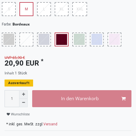
S
M
L
XL
XXL
Bordeaux
Farbe:
UVP 65,90 €
*
20,90 EUR
Inhalt
1
Stück
Ausverkauft
In den Warenkorb
Wunschliste
* inkl. ges. MwSt. zzgl.
Versand