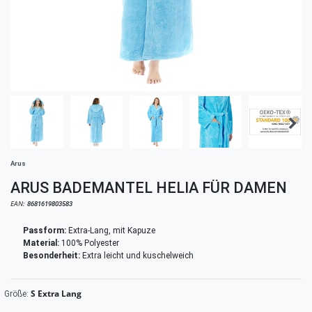
Arus
ARUS BADEMANTEL HELIA FÜR DAMEN
EAN:
8681619803583
Passform:
Extra-Lang, mit Kapuze
Material:
100% Polyester
Besonderheit:
Extra leicht und kuschelweich
S Extra Lang
Größe: