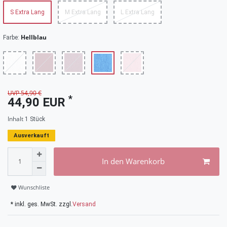
S Extra Lang
M Extra Lang
L Extra Lang
Hellblau
Farbe:
UVP 54,90 €
*
44,90 EUR
Inhalt
1
Stück
Ausverkauft
In den Warenkorb
Wunschliste
* inkl. ges. MwSt. zzgl.
Versand