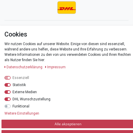
Impressum
Daten­schutz­erklärung
AGB
Cookies
Wir nutzen Cookies auf unserer Website. Einige von diesen sind essenziell,
Barrierefreiheitserklärung
Widerrufs­recht
Vertrag widerrufen
während andere uns helfen, diese Website und Ihre Erfahrung zu verbessern.
Weitere Informationen zu den von uns verwendeten Cookies und Ihren Rechten
als Nutzer finden Sie hier:
Kontakt
Daten­schutz­erklärung
Impressum
Essenziell
Statistik
Externe Medien
© Copyright 2026 | Alle Rechte vorbehalten.
DHL Wunschzustellung
*Alle Preise verstehen sich inklusive der Mehrwertsteuer, zuzüglich der
Funktional
Versandkosten
.
Weitere Einstellungen
**Versandkostenfrei innerhalb Deutschlands ab einem Warenwert von 20 €
Alle akzeptieren