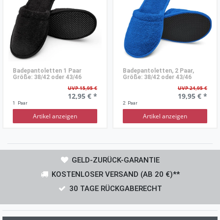
Badepantoletten 1 Paar
Badepantoletten, 2 Paar,
Größe: 38/42 oder 43/46
Größe: 38/42 oder 43/46
UVP 15,95 €
UVP 24,95 €
12,95 € *
19,95 € *
1
Paar
2
Paar
Artikel anzeigen
Artikel anzeigen
GELD-ZURÜCK-GARANTIE
KOSTENLOSER VERSAND (AB 20 €)**
30 TAGE RÜCKGABERECHT