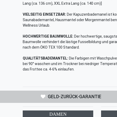
Lang (ca. 136 cm), XXL Extra Lang (ca. 140 cm)]
VIELSEITIG EINSETZBAR:
Der Kapuzenbademanel ist ko
Saunabademantel, Hausmantel oder Morgenmantel benutz
Wellness Urlaub.
HOCHWERTIGE BAUMWOLLE:
Der hochwertige, saugst
Baumwolle verhindert die lästige Fusselbildung und garan
nach dem ÖKO TEX 100 Standard.
QUALITÄTSBADEMANTEL:
Die Farbigen mit Waschpulver
bei 90° waschen und im Trockner bei niedriger Temper
das Frottee ca. 4-6% einlaufen.
GELD-ZURÜCK-GARANTIE
DAMEN