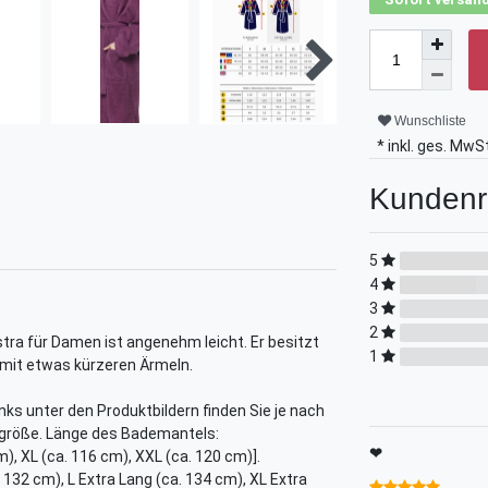
Wunschliste
* inkl. ges. MwSt
Kundenr
5
4
3
2
ra für Damen ist angenehm leicht. Er besitzt
1
 mit etwas kürzeren Ärmeln.
links unter den Produktbildern finden Sie je nach
größe. Länge des Bademantels:
❤
m), XL (ca. 116 cm), XXL (ca. 120 cm)].
 132 cm), L Extra Lang (ca. 134 cm), XL Extra