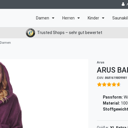
Damen
Herren
Kinder
Saunakil
Trusted Shops – sehr gut bewertet
r Damen
Arus
ARUS BA
EAN:
8681619809981
Passform:
Wa
Material:
100
Stoffgewicht
XL Extra
Größe: