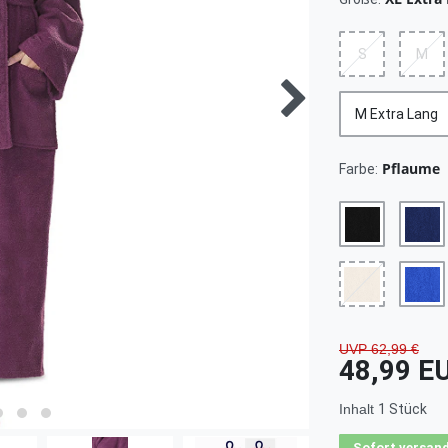
S
M
M Extra Lang
Pflaume
Farbe:
UVP 62,99 €
48,99 E
Inhalt
1
Stück
Sofort versand