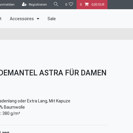
Anmelden
Registrieren
0
0
0,00 EUR
t
Accessoires
Sale
DEMANTEL ASTRA FÜR DAMEN
denlang oder Extra Lang, Mit Kapuze
% Baumwolle
:
380 g/m²
 Lang