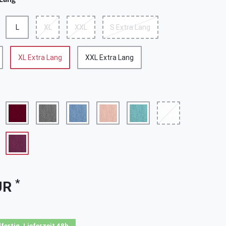
L
XL
XXL
S Extra Lang
XL Extra Lang
XXL Extra Lang
*
UR
fertig, Lieferzeit 48h