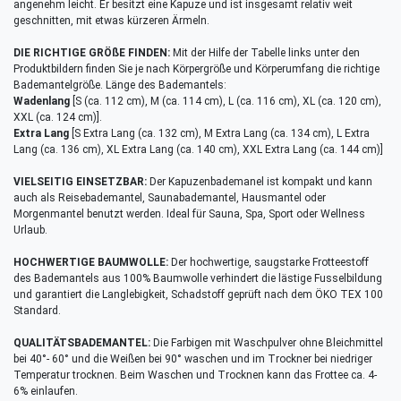
angenehm leicht. Er besitzt eine Kapuze und ist insgesamt relativ weit
geschnitten, mit etwas kürzeren Ärmeln.
DIE RICHTIGE GRÖßE FINDEN:
Mit der Hilfe der Tabelle links unter den
Produktbildern finden Sie je nach Körpergröße und Körperumfang die richtige
Bademantelgröße. Länge des Bademantels:
Wadenlang
[S (ca. 112 cm), M (ca. 114 cm), L (ca. 116 cm), XL (ca. 120 cm),
XXL (ca. 124 cm)].
Extra Lang
[S Extra Lang (ca. 132 cm), M Extra Lang (ca. 134 cm), L Extra
Lang (ca. 136 cm), XL Extra Lang (ca. 140 cm), XXL Extra Lang (ca. 144 cm)]
VIELSEITIG EINSETZBAR:
Der Kapuzenbademanel ist kompakt und kann
auch als Reisebademantel, Saunabademantel, Hausmantel oder
Morgenmantel benutzt werden. Ideal für Sauna, Spa, Sport oder Wellness
Urlaub.
HOCHWERTIGE BAUMWOLLE:
Der hochwertige, saugstarke Frotteestoff
des Bademantels aus 100% Baumwolle verhindert die lästige Fusselbildung
und garantiert die Langlebigkeit, Schadstoff geprüft nach dem ÖKO TEX 100
Standard.
QUALITÄTSBADEMANTEL:
Die Farbigen mit Waschpulver ohne Bleichmittel
bei 40°- 60° und die Weißen bei 90° waschen und im Trockner bei niedriger
Temperatur trocknen. Beim Waschen und Trocknen kann das Frottee ca. 4-
6% einlaufen.