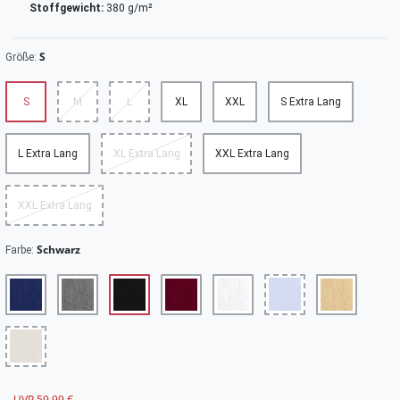
Stoffgewicht:
380 g/m²
S
Größe:
S
M
L
XL
XXL
S Extra Lang
L Extra Lang
XL Extra Lang
XXL Extra Lang
XXL Extra Lang
Schwarz
Farbe:
UVP 59,99 €