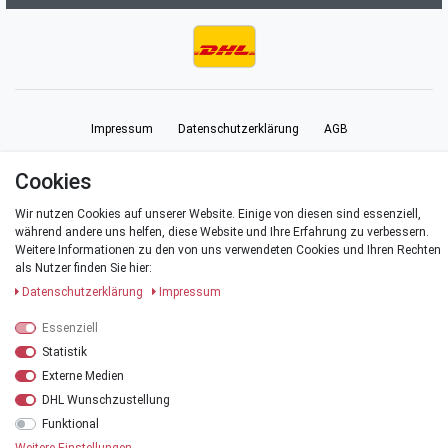
Impressum
Daten­schutz­erklärung
AGB
Cookies
Barrierefreiheitserklärung
Widerrufs­recht
Vertrag widerrufen
Wir nutzen Cookies auf unserer Website. Einige von diesen sind essenziell,
während andere uns helfen, diese Website und Ihre Erfahrung zu verbessern.
Kontakt
Weitere Informationen zu den von uns verwendeten Cookies und Ihren Rechten
als Nutzer finden Sie hier:
Daten­schutz­erklärung
Impressum
Essenziell
© Copyright 2026 | Alle Rechte vorbehalten.
Statistik
*Alle Preise verstehen sich inklusive der Mehrwertsteuer, zuzüglich der
Externe Medien
Versandkosten
.
DHL Wunschzustellung
**Versandkostenfrei innerhalb Deutschlands ab einem Warenwert von 20 €
Funktional