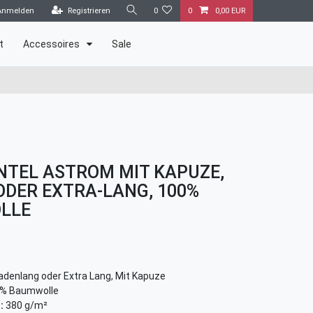
Anmelden
Registrieren
0
0
0,00 EUR
t
Accessoires
Sale
TEL ASTROM MIT KAPUZE,
ODER EXTRA-LANG, 100%
LLE
denlang oder Extra Lang, Mit Kapuze
% Baumwolle
:
380 g/m²