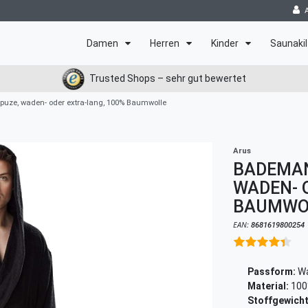
Damen
Herren
Kinder
Saunakil
Trusted Shops – sehr gut bewertet
uze, waden- oder extra-lang, 100% Baumwolle
Arus
BADEMAN
WADEN- 
BAUMWO
EAN:
8681619800254
Passform:
Wa
Material:
100
Stoffgewicht