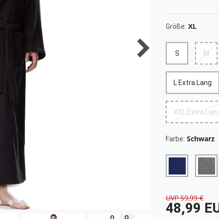
XL
Größe:
S
M
L Extra Lang
XXL Extra Lan
Schwarz
Farbe:
UVP 59,99 €
48,99 E