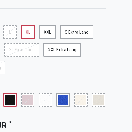
L
XL
XXL
S Extra Lang
XL Extra Lang
XXL Extra Lang
g
*
UR