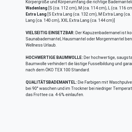
Körpergröße und Körperumfang die richtige Bademantel
Wadenlang
[S (ca. 112 cm), M (ca. 114 cm), L (ca. 116 cm
Extra Lang
[S Extra Lang (ca. 132 cm), M Extra Lang (ca.
Lang (ca. 140 cm), XXL Extra Lang (ca. 144 cm)]
VIELSEITIG EINSETZBAR:
Der Kapuzenbademanel ist ko
Saunabademantel, Hausmantel oder Morgenmantel benutz
Wellness Urlaub.
HOCHWERTIGE BAUMWOLLE:
Der hochwertige, saugst
Baumwolle verhindert die lästige Fusselbildung und garan
nach dem ÖKO TEX 100 Standard.
QUALITÄTSBADEMANTEL:
Die Farbigen mit Waschpulver
bei 90° waschen und im Trockner bei niedriger Temper
das Frottee ca. 4-6% einlaufen.