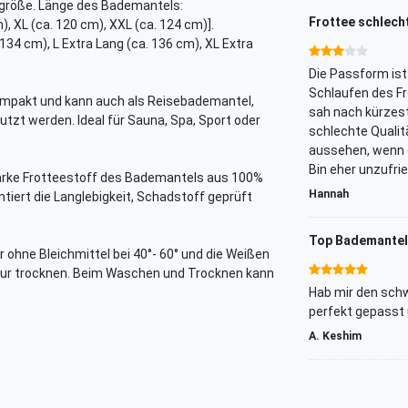
größe. Länge des Bademantels:
Frottee schlecht
), XL (ca. 120 cm), XXL (ca. 124 cm)].
 134 cm), L Extra Lang (ca. 136 cm), XL Extra
Die Passform ist
Schlaufen des Fr
mpakt und kann auch als Reisebademantel,
sah nach kürzest
t werden. Ideal für Sauna, Spa, Sport oder
schlechte Qualitä
aussehen, wenn d
Bin eher unzufri
arke Frotteestoff des Bademantels aus 100%
Hannah
tiert die Langlebigkeit, Schadstoff geprüft
Top Bademantel!
 ohne Bleichmittel bei 40°- 60° und die Weißen
atur trocknen. Beim Waschen und Trocknen kann
Hab mir den schw
perfekt gepasst 
A. Keshim