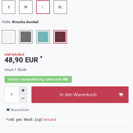
S
M
L
XL
Kirsche dunkel
Farbe:
UVP 59,90 €
*
48,90 EUR
Inhalt
1
Stück
Sofort versandfertig, Lieferzeit 48h
In den Warenkorb
Wunschliste
* inkl. ges. MwSt. zzgl.
Versand