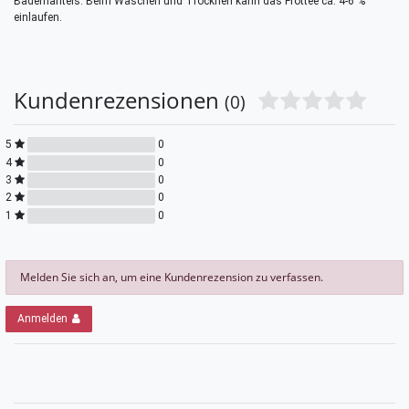
Bademantels. Beim Waschen und Trocknen kann das Frottee ca. 4-6 %
einlaufen.
Kundenrezensionen
(0)
5
0
4
0
3
0
2
0
1
0
Melden Sie sich an, um eine Kundenrezension zu verfassen.
Anmelden