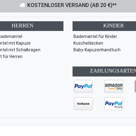
KOSTENLOSER VERSAND (AB 20 €)**
HERREN
KINDER
Bademäntel
Bademantel für Kinder
tel mit Kapuze
Kuscheldecken
tel mit Schalkragen
Baby-Kapuzenhandtuch
t für Herren
ZAHLUNGSARTE
ärung
AGB
Barrierefreiheitserklärung
Widerrufs­recht