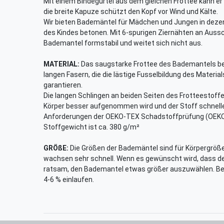
Mit einem Bindegürtel aus dem gleichen Frottee kann e
die breite Kapuze schützt den Kopf vor Wind und Kälte.
Wir bieten Bademäntel für Mädchen und Jungen in dezen
des Kindes betonen. Mit 6-spurigen Ziernähten an Aussc
Bademantel formstabil und weitet sich nicht aus.
MATERIAL:
Das saugstarke Frottee des Bademantels be
langen Fasern, die die lästige Fusselbildung des Materia
garantieren.
Die langen Schlingen an beiden Seiten des Frotteestoffe
Körper besser aufgenommen wird und der Stoff schneller
Anforderungen der OEKO-TEX Schadstoffprüfung (OEKO
Stoffgewicht ist ca. 380 g/m²
GRÖßE:
Die Größen der Bademäntel sind für Körpergrößen
wachsen sehr schnell. Wenn es gewünscht wird, dass de
ratsam, den Bademantel etwas größer auszuwählen. Be
4-6 % einlaufen.