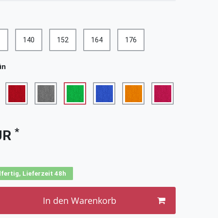
8
140
152
164
176
ün
*
UR
fertig, Lieferzeit 48h
In den Warenkorb