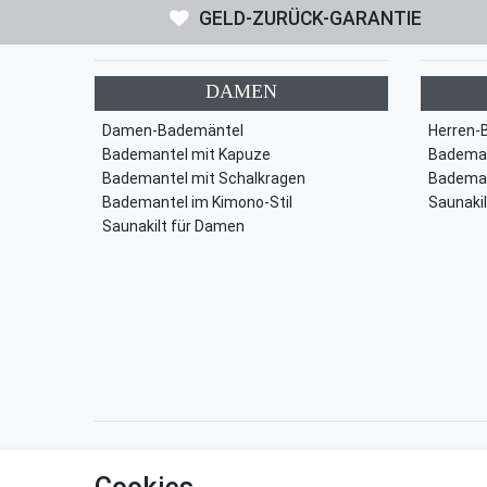
GELD-ZURÜCK-GARANTIE
DAMEN
Damen-Bademäntel
Herren-
Bademantel mit Kapuze
Bademan
Bademantel mit Schalkragen
Bademan
Bademantel im Kimono-Stil
Saunakil
Saunakilt für Damen
Impressum
Daten­schutz­erkl