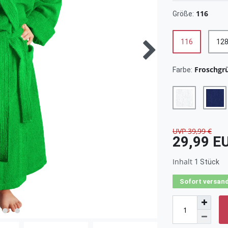
116
Größe:
116
12
Froschgr
Farbe:
UVP 39,99 €
29,99 E
Inhalt
1
Stück
Sofort versand