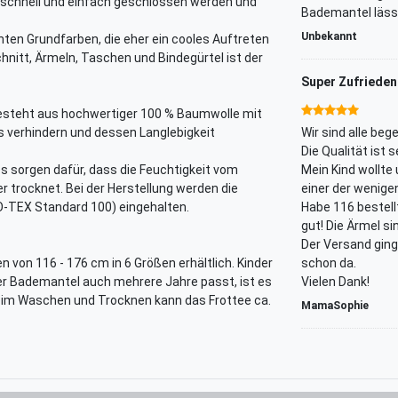
r schnell und einfach geschlossen werden und
Bademantel läss
Unbekannt
ten Grundfarben, die eher ein cooles Auftreten
hnitt, Ärmeln, Taschen und Bindegürtel ist der
Super Zufrieden
steht aus hochwertiger 100 % Baumwolle mit
ls verhindern und dessen Langlebigkeit
Wir sind alle be
Die Qualität ist 
s sorgen dafür, dass die Feuchtigkeit vom
Mein Kind wollte
 trocknet. Bei der Herstellung werden die
einer der wenige
-TEX Standard 100) eingehalten.
Habe 116 bestellt
gut! Die Ärmel si
Der Versand ging
 von 116 - 176 cm in 6 Größen erhältlich. Kinder
schon da.
r Bademantel auch mehrere Jahre passt, ist es
Vielen Dank!
im Waschen und Trocknen kann das Frottee ca.
MamaSophie