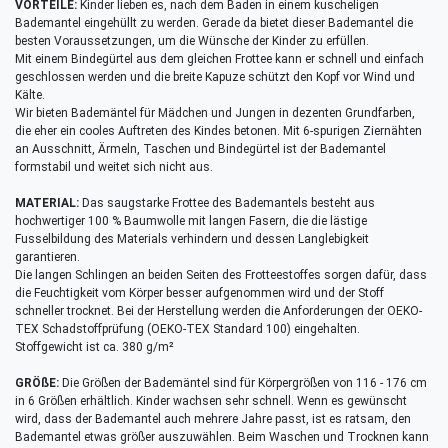
VORTEILE:
Kinder lieben es, nach dem Baden in einem kuscheligen
Bademantel eingehüllt zu werden. Gerade da bietet dieser Bademantel die
besten Voraussetzungen, um die Wünsche der Kinder zu erfüllen.
Mit einem Bindegürtel aus dem gleichen Frottee kann er schnell und einfach
geschlossen werden und die breite Kapuze schützt den Kopf vor Wind und
Kälte.
Wir bieten Bademäntel für Mädchen und Jungen in dezenten Grundfarben,
die eher ein cooles Auftreten des Kindes betonen. Mit 6-spurigen Ziernähten
an Ausschnitt, Ärmeln, Taschen und Bindegürtel ist der Bademantel
formstabil und weitet sich nicht aus.
MATERIAL:
Das saugstarke Frottee des Bademantels besteht aus
hochwertiger 100 % Baumwolle mit langen Fasern, die die lästige
Fusselbildung des Materials verhindern und dessen Langlebigkeit
garantieren.
Die langen Schlingen an beiden Seiten des Frotteestoffes sorgen dafür, dass
die Feuchtigkeit vom Körper besser aufgenommen wird und der Stoff
schneller trocknet. Bei der Herstellung werden die Anforderungen der OEKO-
TEX Schadstoffprüfung (OEKO-TEX Standard 100) eingehalten.
Stoffgewicht ist ca. 380 g/m²
GRÖßE:
Die Größen der Bademäntel sind für Körpergrößen von 116 - 176 cm
in 6 Größen erhältlich. Kinder wachsen sehr schnell. Wenn es gewünscht
wird, dass der Bademantel auch mehrere Jahre passt, ist es ratsam, den
Bademantel etwas größer auszuwählen. Beim Waschen und Trocknen kann