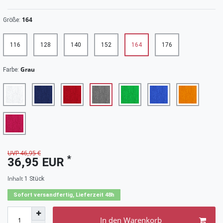
164
Größe:
116
128
140
152
164
176
Grau
Farbe:
UVP 46,95 €
*
36,95 EUR
Inhalt
1
Stück
Sofort versandfertig, Lieferzeit 48h
In den Warenkorb