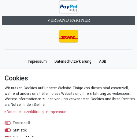
VERSAND PARTNER
Impressum
Daten­schutz­erklärung
AGB
Cookies
Barrierefreiheitserklärung
Widerrufs­recht
Vertrag widerrufen
Wir nutzen Cookies auf unserer Website. Einige von diesen sind essenziell,
während andere uns helfen, diese Website und Ihre Erfahrung zu verbessern.
Kontakt
Weitere Informationen zu den von uns verwendeten Cookies und Ihren Rechten
als Nutzer finden Sie hier:
Daten­schutz­erklärung
Impressum
Essenziell
© Copyright 2026 | Alle Rechte vorbehalten.
Statistik
*Alle Preise verstehen sich inklusive der Mehrwertsteuer, zuzüglich der