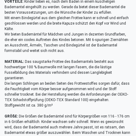
VORTEILE:
Kinder lieben es, nach dem Baden in einem kuscheligen
Bademantel eingehüllt zu werden. Gerade da bietet dieser Bademantel die
besten Voraussetzungen, um die Wünsche der Kinder zu erfüllen.
Mit einem Bindegürtel aus dem gleichen Frottee kann er schnell und einfach
geschlossen werden und die breite Kapuze schützt den Kopf vor Wind und
Kälte.
Wir bieten Bademäntel für Mädchen und Jungen in dezenten Grundfarben,
die eher ein cooles Auftreten des Kindes betonen. Mit 6-spurigen Ziernähten
an Ausschnitt, Ärmeln, Taschen und Bindegürtel ist der Bademantel
formstabil und weitet sich nicht aus.
MATERIAL:
Das saugstarke Frottee des Bademantels besteht aus
hochwertiger 100 % Baumwolle mit langen Fasern, die die lästige
Fusselbildung des Materials verhindern und dessen Langlebigkeit
garantieren.
Die langen Schlingen an beiden Seiten des Frotteestoffes sorgen dafür, dass
die Feuchtigkeit vom Körper besser aufgenommen wird und der Stoff
schneller trocknet. Bei der Herstellung werden die Anforderungen der OEKO-
TEX Schadstoffprüfung (OEKO-TEX Standard 100) eingehalten.
Stoffgewicht ist ca. 380 g/m²
GRÖßE:
Die Größen der Bademäntel sind für Körpergrößen von 116 - 176 cm
in 6 Größen erhältlich. Kinder wachsen sehr schnell. Wenn es gewünscht
wird, dass der Bademantel auch mehrere Jahre passt, ist es ratsam, den
Bademantel etwas größer auszuwählen. Beim Waschen und Trocknen kann