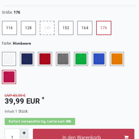
176
Größe:
116
128
140
152
164
176
Himbeere
Farbe:
UVP 49,99 €
*
39,99 EUR
Inhalt
1
Stück
Sofort versandfertig, Lieferzeit 48h
In den Warenkorb