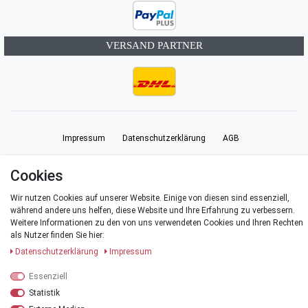
VERSAND PARTNER
Impressum
Daten­schutz­erklärung
AGB
Cookies
Barrierefreiheitserklärung
Widerrufs­recht
Vertrag widerrufen
Wir nutzen Cookies auf unserer Website. Einige von diesen sind essenziell,
während andere uns helfen, diese Website und Ihre Erfahrung zu verbessern.
Kontakt
Weitere Informationen zu den von uns verwendeten Cookies und Ihren Rechten
als Nutzer finden Sie hier:
Daten­schutz­erklärung
Impressum
Essenziell
© Copyright 2026 | Alle Rechte vorbehalten.
Statistik
*Alle Preise verstehen sich inklusive der Mehrwertsteuer, zuzüglich der