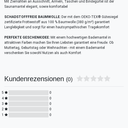
Mit Ziernähten an Ausschnitt, Ärmeln, Taschen und Bindegürtel ist der
Saunamantel elegant, sowie komfortabel
SCHADSTOFFFREIE BAUMWOLLE:
Der mit dem OEKO-TEX® Gütesiegel
zertifizierte Frotteestoff aus 100 % Baumwolle (380 g/m²) garantiert
Langlebigkeit und sorgt für einen hautsympathischen Tragekomfort
PERFEKTE GESCHENKIDEE:
Mit einem hochwertigen Bademantel in
attraktiven Farben machen Sie Ihren Liebsten garantiert eine Freude. Ob
Muttertag, Geburtstag oder Weihnachten - mit einem Bademantel
verschenken Sie sowohl Nutzen als auch Komfort
Kundenrezensionen
(0)
5
0
4
0
3
0
2
0
1
0