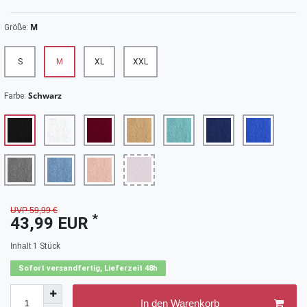
M
Größe:
S
M
XL
XXL
Schwarz
Farbe:
UVP 59,99 €
*
43,99 EUR
Inhalt
1
Stück
Sofort versandfertig, Lieferzeit 48h
In den Warenkorb