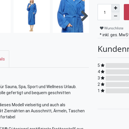
Wunschliste
* inkl. ges. MwSt
Kunden
ils
5
4
3
2
für Sauna, Spa, Sport und Wellness Urlaub.
1
olle gefertigt und bequem geschnitten
dieses Modell vielseitig und auch als
it Ziernähten an Ausschnitt, Ärmeln, Taschen
fortabel
® Gütesiegel zertifizierte Frotteestoff aus