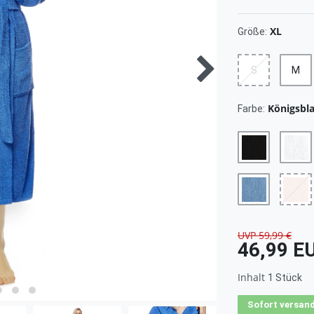
XL
Größe:
S
M
Königsbl
Farbe:
UVP 59,99 €
46,99 E
Inhalt
1
Stück
Sofort versand