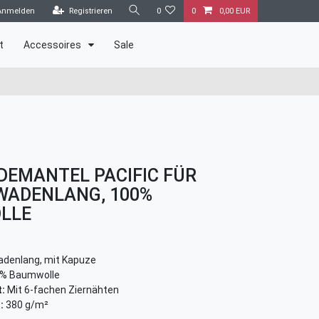
Anmelden
Registrieren
0
0
0,00 EUR
t
Accessoires
Sale
DEMANTEL PACIFIC FÜR
WADENLANG, 100%
LLE
denlang, mit Kapuze
% Baumwolle
:
Mit 6-fachen Ziernähten
:
380 g/m²