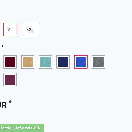
XL
XXL
au
*
UR
fertig, Lieferzeit 48h