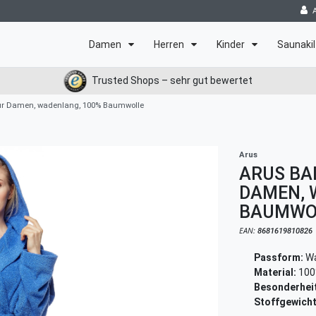
Damen
Herren
Kinder
Saunakil
Trusted Shops – sehr gut bewertet
für Damen, wadenlang, 100% Baumwolle
Arus
ARUS BA
DAMEN, 
BAUMWO
EAN:
8681619810826
Passform:
Wa
Material:
100
Besonderheit
Stoffgewicht