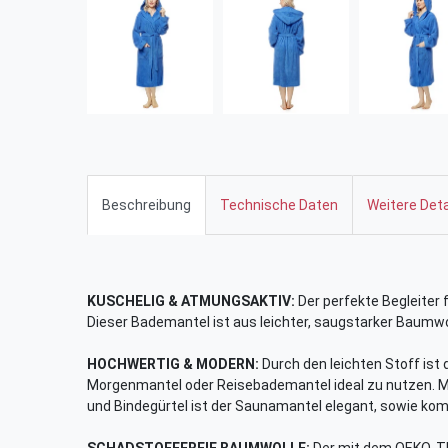
Beschreibung
Technische Daten
Weitere Deta
KUSCHELIG & ATMUNGSAKTIV:
Der perfekte Begleiter 
Dieser Bademantel ist aus leichter, saugstarker Baumw
HOCHWERTIG & MODERN:
Durch den leichten Stoff ist 
Morgenmantel oder Reisebademantel ideal zu nutzen. M
und Bindegürtel ist der Saunamantel elegant, sowie kom
SCHADSTOFFFREIE BAUMWOLLE:
Der mit dem OEKO-TEX