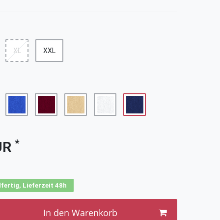
XL
XXL
*
UR
fertig, Lieferzeit 48h
In den Warenkorb