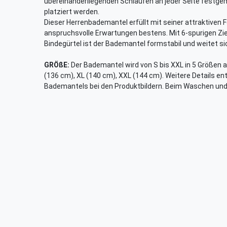
übereinanderliegenden Schlaufen an jeder Seite festgema
platziert werden.
Dieser Herrenbademantel erfüllt mit seiner attraktiven
anspruchsvolle Erwartungen bestens. Mit 6-spurigen Zi
Bindegürtel ist der Bademantel formstabil und weitet si
GRÖßE:
Der Bademantel wird von S bis XXL in 5 Größen a
(136 cm), XL (140 cm), XXL (144 cm). Weitere Details e
Bademantels bei den Produktbildern. Beim Waschen und 