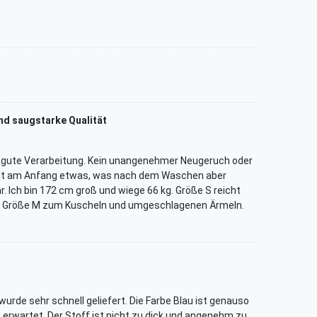
nd saugstarke Qualität
, gute Verarbeitung. Kein unangenehmer Neugeruch oder
elt am Anfang etwas, was nach dem Waschen aber
. Ich bin 172 cm groß und wiege 66 kg. Größe S reicht
ag Größe M zum Kuscheln und umgeschlagenen Ärmeln.
urde sehr schnell geliefert. Die Farbe Blau ist genauso
 erwartet. Der Stoff ist nicht zu dick und angenehm zu