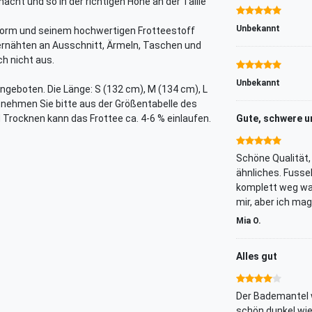
cht und so in der richtigen Höhe an der Taille
Unbekannt
 Form und seinem hochwertigen Frotteestoff
ernähten an Ausschnitt, Ärmeln, Taschen und
ch nicht aus.
Unbekannt
ngeboten. Die Länge: S (132 cm), M (134 cm), L
ntnehmen Sie bitte aus der Größentabelle des
Trocknen kann das Frottee ca. 4-6 % einlaufen.
Gute, schwere u
Schöne Qualität
ähnliches. Fuss
komplett weg war
mir, aber ich m
Mia O.
Alles gut
Der Bademantel w
schön dunkel wie