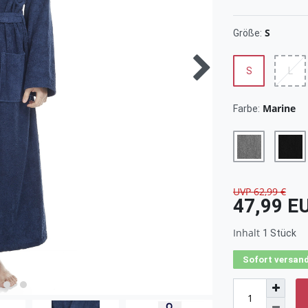
S
Größe:
S
L
Marine
Farbe:
UVP 62,99 €
47,99 E
Inhalt
1
Stück
Sofort versand