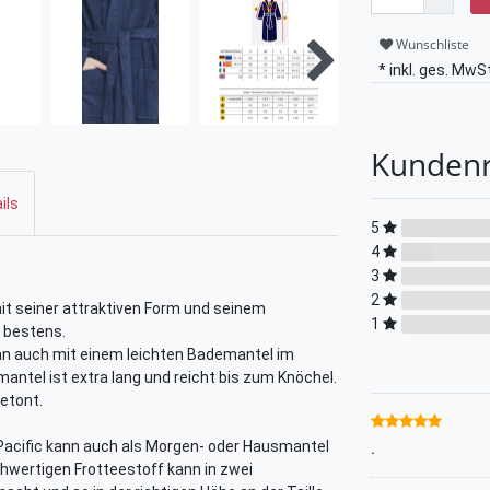
Wunschliste
* inkl. ges. MwSt
Kunden
ils
5
4
3
2
it seiner attraktiven Form und seinem
1
 bestens.
an auch mit einem leichten Bademantel im
ntel ist extra lang und reicht bis zum Knöchel.
betont.
cific kann auch als Morgen- oder Hausmantel
.
hwertigen Frotteestoff kann in zwei