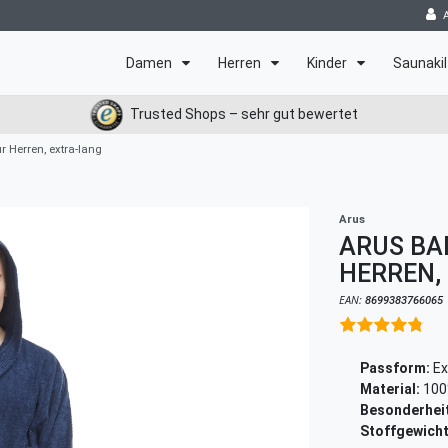
Damen
Herren
Kinder
Saunakil
Trusted Shops – sehr gut bewertet
r Herren, extra-lang
Arus
ARUS BA
HERREN,
EAN:
8699383766065
Passform:
Ex
Material:
100
Besonderheit
Stoffgewicht