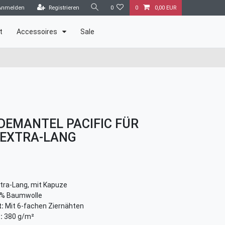
Anmelden
Registrieren
0
0
0,00 EUR
t
Accessoires
Sale
DEMANTEL PACIFIC FÜR
 EXTRA-LANG
tra-Lang, mit Kapuze
% Baumwolle
:
Mit 6-fachen Ziernähten
:
380 g/m²