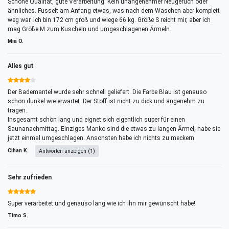
Schöne Qualität, gute Verarbeitung. Kein unangenehmer Neugeruch oder
ähnliches. Fusselt am Anfang etwas, was nach dem Waschen aber komplett
weg war. Ich bin 172 cm groß und wiege 66 kg. Größe S reicht mir, aber ich
mag Größe M zum Kuscheln und umgeschlagenen Ärmeln.
Mia O.
Alles gut
Der Bademantel wurde sehr schnell geliefert. Die Farbe Blau ist genauso
schön dunkel wie erwartet. Der Stoff ist nicht zu dick und angenehm zu
tragen.
Insgesamt schön lang und eignet sich eigentlich super für einen
Saunanachmittag. Einziges Manko sind die etwas zu langen Ärmel, habe sie
jetzt einmal umgeschlagen. Ansonsten habe ich nichts zu meckern
Cihan K.
Antworten anzeigen (1)
Sehr zufrieden
Super verarbeitet und genauso lang wie ich ihn mir gewünscht habe!
Timo S.