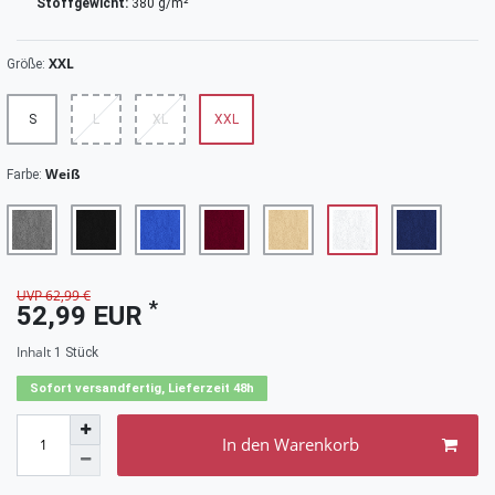
Stoffgewicht:
380 g/m²
XXL
Größe:
S
L
XL
XXL
Weiß
Farbe:
UVP 62,99 €
*
52,99 EUR
Inhalt
1
Stück
Sofort versandfertig, Lieferzeit 48h
In den Warenkorb