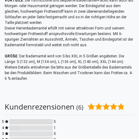
VORTEILE:
Der formschöne und bequeme Bademantel-Pacific kann auch als
Morgen- oder Hausmantel getragen werden. Der Bindegürtel aus dem
gleichen, hochwertigen Frotteestoff kann in zwei übereinanderliegenden
Schlaufen an jeder Seite festgemacht und so in der richtigen Höhe an der
Taille platziert werden.
Dieser Herrenbademantel erfüllt mit seiner attraktiven Form und seinem
hochwertigen Frotteestoff anspruchsvolle Erwartungen bestens. Mit 6-
spurigen Ziernähten an Ausschnitt, Ärmeln, Taschen und Bindegürtel ist der
Bademantel formstabil und weitet sich nicht aus.
GRÖßE:
Der Bademantel wird von S bis XXL in 5 Größen angeboten. Die
Länge: S (132 cm), M (134 cm), L (136 cm), XL (140 cm), XXL (144 cm).
Weitere Details entnehmen Sie bitte aus der Größentabelle des Bademantels
bei den Produktbildern. Beim Waschen und Trocknen kann das Frottee ca. 4-
6 % einlaufen.
Kundenrezensionen
(6)
5
5
4
1
3
0