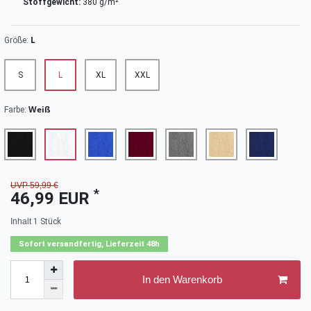
Stoffgewicht:
380 g/m²
L
Größe:
S
L
XL
XXL
Weiß
Farbe:
UVP 59,99 €
*
46,99 EUR
Inhalt
1
Stück
Sofort versandfertig, Lieferzeit 48h
In den Warenkorb