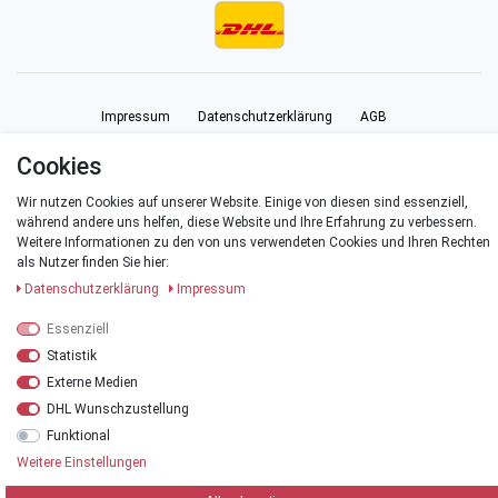
Impressum
Daten­schutz­erklärung
AGB
Cookies
Barrierefreiheitserklärung
Widerrufs­recht
Vertrag widerrufen
Wir nutzen Cookies auf unserer Website. Einige von diesen sind essenziell,
während andere uns helfen, diese Website und Ihre Erfahrung zu verbessern.
Kontakt
Weitere Informationen zu den von uns verwendeten Cookies und Ihren Rechten
als Nutzer finden Sie hier:
Daten­schutz­erklärung
Impressum
Essenziell
© Copyright 2026 | Alle Rechte vorbehalten.
Statistik
Externe Medien
*Alle Preise verstehen sich inklusive der Mehrwertsteuer, zuzüglich der
Versandkosten
.
DHL Wunschzustellung
Funktional
**Versandkostenfrei innerhalb Deutschlands ab einem Warenwert von 20 €
Weitere Einstellungen