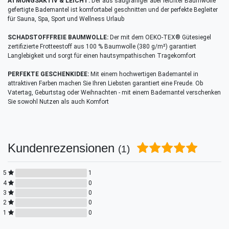
ATMUNGSAKTIV & LEICHT:
Der aus saugfähiger aber leichter Baumwolle
gefertigte Bademantel ist komfortabel geschnitten und der perfekte Begleiter
für Sauna, Spa, Sport und Wellness Urlaub
SCHADSTOFFFREIE BAUMWOLLE:
Der mit dem OEKO-TEX® Gütesiegel
zertifizierte Frotteestoff aus 100 % Baumwolle (380 g/m²) garantiert
Langlebigkeit und sorgt für einen hautsympathischen Tragekomfort
PERFEKTE GESCHENKIDEE:
Mit einem hochwertigen Bademantel in
attraktiven Farben machen Sie Ihren Liebsten garantiert eine Freude. Ob
Vatertag, Geburtstag oder Weihnachten - mit einem Bademantel verschenken
Sie sowohl Nutzen als auch Komfort
Kundenrezensionen
(1)
5
1
4
0
3
0
2
0
1
0