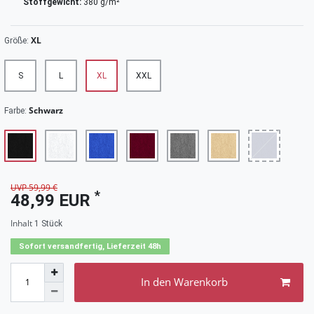
Stoffgewicht:
380 g/m²
XL
Größe:
S
L
XL
XXL
Schwarz
Farbe:
UVP 59,99 €
*
48,99 EUR
Inhalt
1
Stück
Sofort versandfertig, Lieferzeit 48h
In den Warenkorb