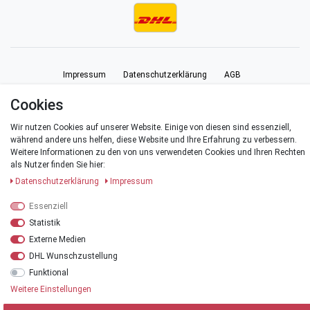
Impressum
Daten­schutz­erklärung
AGB
Cookies
Barrierefreiheitserklärung
Widerrufs­recht
Vertrag widerrufen
Wir nutzen Cookies auf unserer Website. Einige von diesen sind essenziell,
während andere uns helfen, diese Website und Ihre Erfahrung zu verbessern.
Kontakt
Weitere Informationen zu den von uns verwendeten Cookies und Ihren Rechten
als Nutzer finden Sie hier:
Daten­schutz­erklärung
Impressum
Essenziell
© Copyright 2026 | Alle Rechte vorbehalten.
Statistik
Externe Medien
*Alle Preise verstehen sich inklusive der Mehrwertsteuer, zuzüglich der
Versandkosten
.
DHL Wunschzustellung
Funktional
**Versandkostenfrei innerhalb Deutschlands ab einem Warenwert von 20 €
Weitere Einstellungen