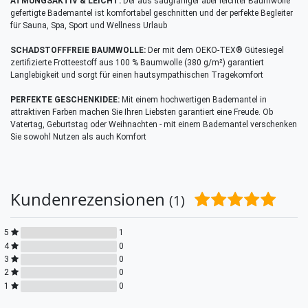
ATMUNGSAKTIV & LEICHT:
Der aus saugfähiger aber leichter Baumwolle
gefertigte Bademantel ist komfortabel geschnitten und der perfekte Begleiter
für Sauna, Spa, Sport und Wellness Urlaub
SCHADSTOFFFREIE BAUMWOLLE:
Der mit dem OEKO-TEX® Gütesiegel
zertifizierte Frotteestoff aus 100 % Baumwolle (380 g/m²) garantiert
Langlebigkeit und sorgt für einen hautsympathischen Tragekomfort
PERFEKTE GESCHENKIDEE:
Mit einem hochwertigen Bademantel in
attraktiven Farben machen Sie Ihren Liebsten garantiert eine Freude. Ob
Vatertag, Geburtstag oder Weihnachten - mit einem Bademantel verschenken
Sie sowohl Nutzen als auch Komfort
Kundenrezensionen
(1)
5
1
4
0
3
0
2
0
1
0