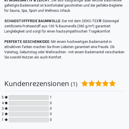
ATMUNGSAKTIV & LEICHT:
Der aus saugfähiger aber leichter Baumwolle
gefertigte Bademantel ist komfortabel geschnitten und der perfekte Begleiter
für Sauna, Spa, Sport und Wellness Urlaub
SCHADSTOFFFREIE BAUMWOLLE:
Der mit dem OEKO-TEX® Gütesiegel
zertifizierte Frotteestoff aus 100 % Baumwolle (380 g/m²) garantiert
Langlebigkeit und sorgt für einen hautsympathischen Tragekomfort
PERFEKTE GESCHENKIDEE:
Mit einem hochwertigen Bademantel in
attraktiven Farben machen Sie Ihren Liebsten garantiert eine Freude. Ob
Vatertag, Geburtstag oder Weihnachten - mit einem Bademantel verschenken
Sie sowohl Nutzen als auch Komfort
Kundenrezensionen
(1)
5
1
4
0
3
0
2
0
1
0