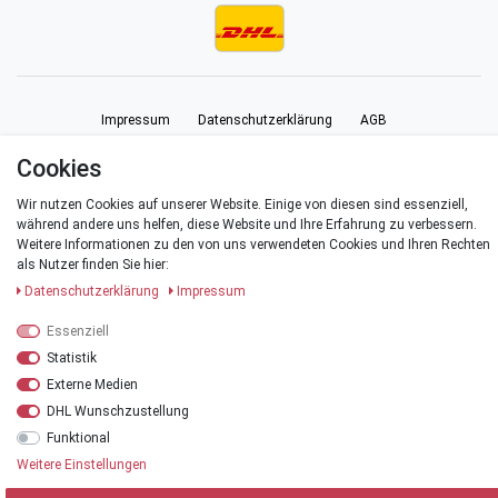
Impressum
Daten­schutz­erklärung
AGB
Cookies
Barrierefreiheitserklärung
Widerrufs­recht
Vertrag widerrufen
Wir nutzen Cookies auf unserer Website. Einige von diesen sind essenziell,
während andere uns helfen, diese Website und Ihre Erfahrung zu verbessern.
Kontakt
Weitere Informationen zu den von uns verwendeten Cookies und Ihren Rechten
als Nutzer finden Sie hier:
Daten­schutz­erklärung
Impressum
Essenziell
© Copyright 2026 | Alle Rechte vorbehalten.
Statistik
Externe Medien
*Alle Preise verstehen sich inklusive der Mehrwertsteuer, zuzüglich der
Versandkosten
.
DHL Wunschzustellung
Funktional
**Versandkostenfrei innerhalb Deutschlands ab einem Warenwert von 20 €
Weitere Einstellungen