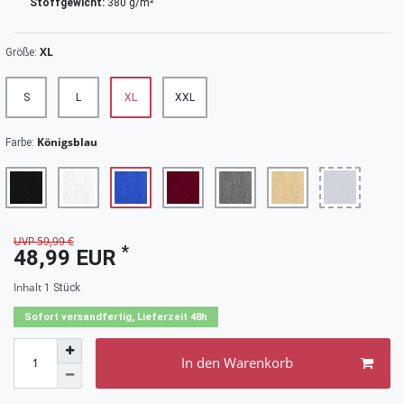
Stoffgewicht:
380 g/m²
XL
Größe:
S
L
XL
XXL
Königsblau
Farbe:
UVP 59,99 €
*
48,99 EUR
Inhalt
1
Stück
Sofort versandfertig, Lieferzeit 48h
In den Warenkorb