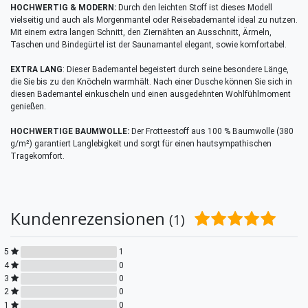
HOCHWERTIG & MODERN:
Durch den leichten Stoff ist dieses Modell
vielseitig und auch als Morgenmantel oder Reisebademantel ideal zu nutzen.
Mit einem extra langen Schnitt, den Ziernähten an Ausschnitt, Ärmeln,
Taschen und Bindegürtel ist der Saunamantel elegant, sowie komfortabel.
EXTRA LANG
: Dieser Bademantel begeistert durch seine besondere Länge,
die Sie bis zu den Knöcheln warmhält. Nach einer Dusche können Sie sich in
diesen Bademantel einkuscheln und einen ausgedehnten Wohlfühlmoment
genießen.
HOCHWERTIGE BAUMWOLLE:
Der Frotteestoff aus 100 % Baumwolle (380
g/m²) garantiert Langlebigkeit und sorgt für einen hautsympathischen
Tragekomfort.
Kundenrezensionen
(1)
5
1
4
0
3
0
2
0
1
0