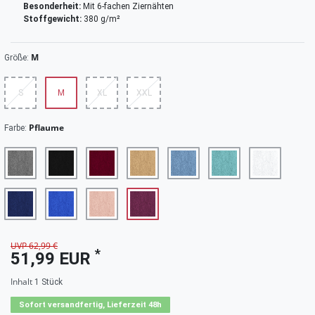
Besonderheit:
Mit 6-fachen Ziernähten
Stoffgewicht:
380 g/m²
M
Größe:
S
M
XL
XXL
Pflaume
Farbe:
UVP 62,99 €
*
51,99 EUR
Inhalt
1
Stück
Sofort versandfertig, Lieferzeit 48h