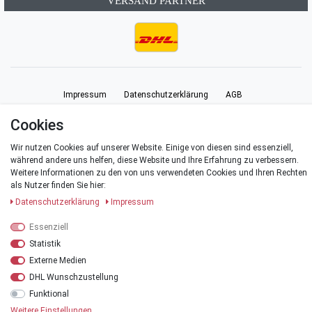
VERSAND PARTNER
Impressum
Daten­schutz­erklärung
AGB
Cookies
Barrierefreiheitserklärung
Widerrufs­recht
Vertrag widerrufen
Wir nutzen Cookies auf unserer Website. Einige von diesen sind essenziell,
während andere uns helfen, diese Website und Ihre Erfahrung zu verbessern.
Kontakt
Weitere Informationen zu den von uns verwendeten Cookies und Ihren Rechten
als Nutzer finden Sie hier:
Daten­schutz­erklärung
Impressum
Essenziell
© Copyright 2026 | Alle Rechte vorbehalten.
Statistik
Externe Medien
*Alle Preise verstehen sich inklusive der Mehrwertsteuer, zuzüglich der
Versandkosten
.
DHL Wunschzustellung
Funktional
**Versandkostenfrei innerhalb Deutschlands ab einem Warenwert von 20 €
Weitere Einstellungen