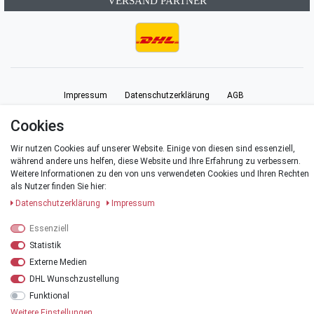
VERSAND PARTNER
Impressum
Daten­schutz­erklärung
AGB
Cookies
Barrierefreiheitserklärung
Widerrufs­recht
Vertrag widerrufen
Wir nutzen Cookies auf unserer Website. Einige von diesen sind essenziell,
während andere uns helfen, diese Website und Ihre Erfahrung zu verbessern.
Kontakt
Weitere Informationen zu den von uns verwendeten Cookies und Ihren Rechten
als Nutzer finden Sie hier:
Daten­schutz­erklärung
Impressum
Essenziell
© Copyright 2026 | Alle Rechte vorbehalten.
Statistik
Externe Medien
*Alle Preise verstehen sich inklusive der Mehrwertsteuer, zuzüglich der
Versandkosten
.
DHL Wunschzustellung
Funktional
**Versandkostenfrei innerhalb Deutschlands ab einem Warenwert von 20 €
Weitere Einstellungen