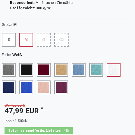
Besonderheit:
Mit 6-fachen Ziernähten
Stoffgewicht:
380 g/m²
M
Größe:
S
M
XL
XXL
Weiß
Farbe:
UVP 62,99 €
*
47,99 EUR
Inhalt
1
Stück
Sofort versandfertig, Lieferzeit 48h