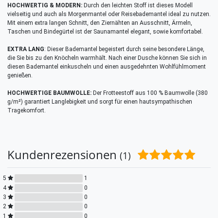
HOCHWERTIG & MODERN:
Durch den leichten Stoff ist dieses Modell
vielseitig und auch als Morgenmantel oder Reisebademantel ideal zu nutzen.
Mit einem extra langen Schnitt, den Ziernähten an Ausschnitt, Ärmeln,
Taschen und Bindegürtel ist der Saunamantel elegant, sowie komfortabel.
EXTRA LANG
: Dieser Bademantel begeistert durch seine besondere Länge,
die Sie bis zu den Knöcheln warmhält. Nach einer Dusche können Sie sich in
diesen Bademantel einkuscheln und einen ausgedehnten Wohlfühlmoment
genießen.
HOCHWERTIGE BAUMWOLLE:
Der Frotteestoff aus 100 % Baumwolle (380
g/m²) garantiert Langlebigkeit und sorgt für einen hautsympathischen
Tragekomfort.
Kundenrezensionen
(1)
5
1
4
0
3
0
2
0
1
0