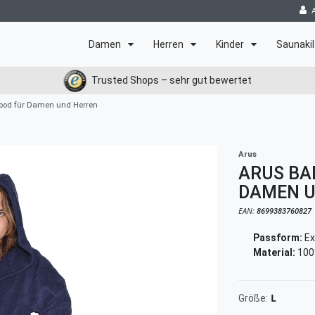
Damen
Herren
Kinder
Saunakil
Trusted Shops – sehr gut bewertet
ood für Damen und Herren
Arus
ARUS BA
DAMEN U
EAN:
8699383760827
Passform:
Ex
Material:
100
L
Größe: