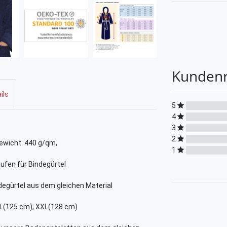
Kunden
ils
5
4
3
2
ewicht: 440 g/qm,
1
ufen für Bindegürtel
degürtel aus dem gleichen Material
XL(125 cm), XXL(128 cm)