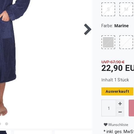
S
M
Marine
Farbe:
UVP 67,90 €
22,90 E
Inhalt
1
Stück
Ausverkauft
Wunschliste
* inkl. ges. MwSt