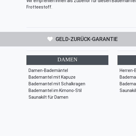
Wir empfehlen Ihnen als Zubehör für diesen Bademante
Frotteestoff.
GELD-ZURÜCK-GARANTIE
DAMEN
Damen-Bademäntel
Herren-
Bademantel mit Kapuze
Bademan
Bademantel mit Schalkragen
Bademan
Bademantel im Kimono-Stil
Saunakil
Saunakilt für Damen