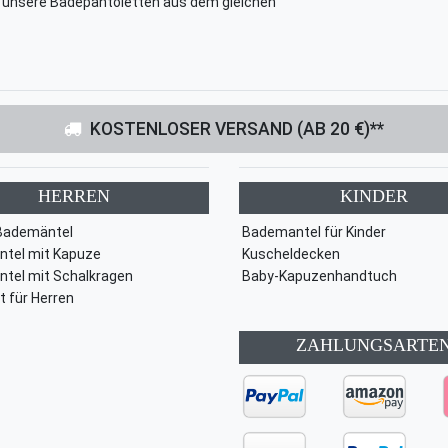
l unsere Badepantoletten aus dem gleichen
KOSTENLOSER VERSAND (AB 20 €)**
HERREN
KINDER
Bademäntel
Bademantel für Kinder
tel mit Kapuze
Kuscheldecken
tel mit Schalkragen
Baby-Kapuzenhandtuch
t für Herren
ZAHLUNGSARTE