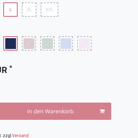
L
XL
XXL
*
UR
In den Warenkorb
. zzgl.
Versand