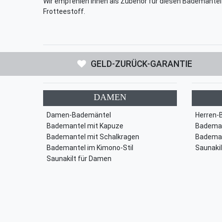
Wir empfehlen Ihnen als Zubehör für diesen Bademante
Frotteestoff.
GELD-ZURÜCK-GARANTIE
DAMEN
Damen-Bademäntel
Herren-
Bademantel mit Kapuze
Bademan
Bademantel mit Schalkragen
Bademan
Bademantel im Kimono-Stil
Saunakil
Saunakilt für Damen