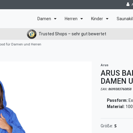
Damen
Herren
Kinder
Saunakil
Trusted Shops – sehr gut bewertet
ood für Damen und Herren
Arus
ARUS BA
DAMEN U
EAN:
8699383760858
Passform:
Ex
Material:
100
S
Größe: