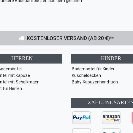
l unsere Badepantoletten aus dem gleichen
KOSTENLOSER VERSAND (AB 20 €)**
HERREN
KINDER
Bademäntel
Bademantel für Kinder
tel mit Kapuze
Kuscheldecken
tel mit Schalkragen
Baby-Kapuzenhandtuch
t für Herren
ZAHLUNGSARTE