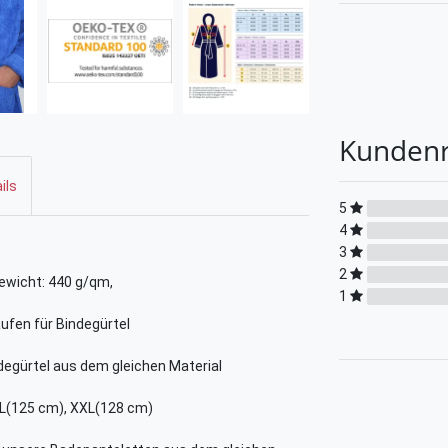
Kunden
ils
5
4
3
2
ewicht: 440 g/qm,
1
ufen für Bindegürtel
degürtel aus dem gleichen Material
XL(125 cm), XXL(128 cm)