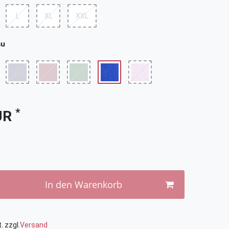
L
XL
XXL
au
*
UR
In den Warenkorb
. zzgl.
Versand