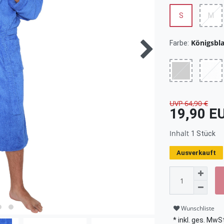
S
M
Königsbl
Farbe:
UVP 64,90 €
19,90 E
Inhalt
1
Stück
Ausverkauft
Wunschliste
* inkl. ges. MwSt