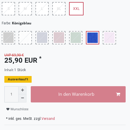
S
M
L
XL
XXL
Königsblau
Farbe:
UVP 69,90 €
*
25,90 EUR
Inhalt
1
Stück
Ausverkauft
In den Warenkorb
Wunschliste
* inkl. ges. MwSt. zzgl.
Versand