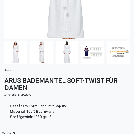
Arus
ARUS BADEMANTEL SOFT-TWIST FÜR
DAMEN
EAN:
8681619802340
Passform:
Extra Lang, mit Kapuze
Material:
100% Baumwolle
Stoffgewicht:
380 g/m²
S
Größe: