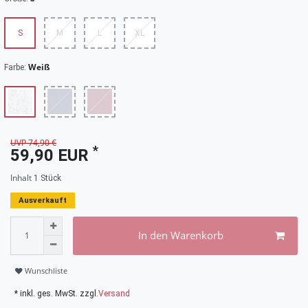
S
M
L
XL
Weiß
Farbe:
UVP 74,90 €
*
59,90 EUR
Inhalt
1
Stück
Ausverkauft
In den Warenkorb
Wunschliste
* inkl. ges. MwSt. zzgl.
Versand