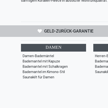
samtigem Korallen-Fleece in absoluter Wohlfühlqualität.
GELD-ZURÜCK-GARANTIE
DAMEN
Damen-Bademäntel
Herren-
Bademantel mit Kapuze
Bademan
Bademantel mit Schalkragen
Bademan
Bademantel im Kimono-Stil
Saunakil
Saunakilt für Damen