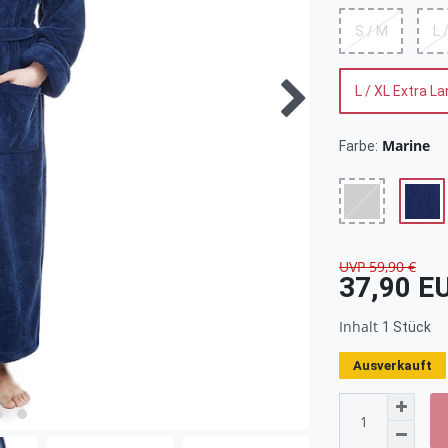
S / M
L 
L / XL Extra L
Marine
Farbe:
UVP 59,90 €
37,90 E
Inhalt
1
Stück
Ausverkauft