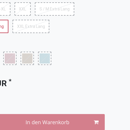
/ XL
XXL
S / M Extra Lang
ang
XXL Extra Lang
*
UR
In den Warenkorb