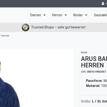
Damen
Herren
Kinder
Saunakil
Trusted Shops – sehr gut bewertet
 Herren
Arus
ARUS BA
HERREN
EAN:
8681619802067
Passform:
Wa
Material:
100
L / XL Ex
Größe: