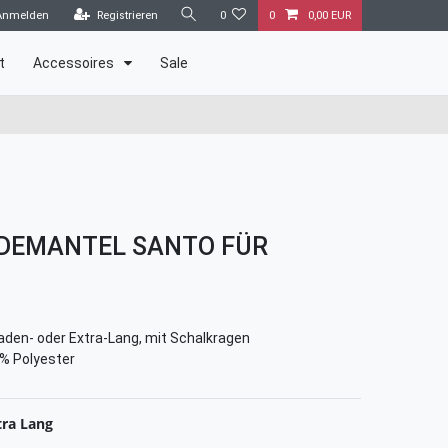
Anmelden
Registrieren
0
0
0,00 EUR
t
Accessoires
Sale
DEMANTEL SANTO FÜR
den- oder Extra-Lang, mit Schalkragen
% Polyester
tra Lang