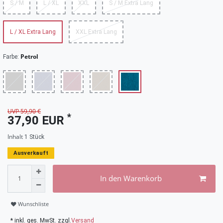
S / M
L / XL
XXL
S / M Extra Lang
L / XL Extra Lang
XXL Extra Lang
Petrol
Farbe:
UVP 59,90 €
*
37,90 EUR
Inhalt
1
Stück
Ausverkauft
In den Warenkorb
Wunschliste
* inkl. ges. MwSt. zzgl.
Versand