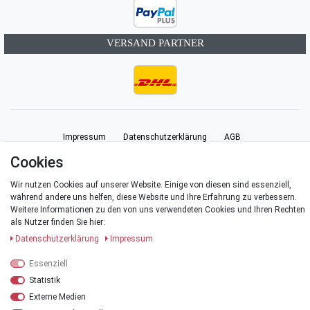
VERSAND PARTNER
Impressum
Daten­schutz­erklärung
AGB
Cookies
Barrierefreiheitserklärung
Widerrufs­recht
Vertrag widerrufen
Wir nutzen Cookies auf unserer Website. Einige von diesen sind essenziell,
während andere uns helfen, diese Website und Ihre Erfahrung zu verbessern.
Weitere Informationen zu den von uns verwendeten Cookies und Ihren Rechten
Kontakt
als Nutzer finden Sie hier:
Daten­schutz­erklärung
Impressum
Essenziell
© Copyright 2026 | Alle Rechte vorbehalten.
Statistik
Externe Medien
*Alle Preise verstehen sich inklusive der Mehrwertsteuer, zuzüglich der