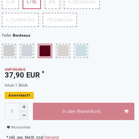
S / M
L / XL
XXL
S / M Extra Lang
L / XL Extra Lang
XXL Extra Lang
Bordeaux
Farbe:
UVP 59,90 €
*
37,90 EUR
Inhalt
1
Stück
Ausverkauft
In den Warenkorb
Wunschliste
* inkl. ges. MwSt. zzgl.
Versand