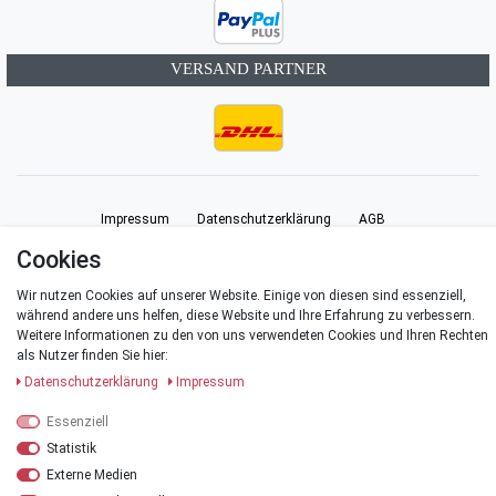
VERSAND PARTNER
Impressum
Daten­schutz­erklärung
AGB
Cookies
Barrierefreiheitserklärung
Widerrufs­recht
Vertrag widerrufen
Wir nutzen Cookies auf unserer Website. Einige von diesen sind essenziell,
während andere uns helfen, diese Website und Ihre Erfahrung zu verbessern.
Weitere Informationen zu den von uns verwendeten Cookies und Ihren Rechten
Kontakt
als Nutzer finden Sie hier:
Daten­schutz­erklärung
Impressum
Essenziell
© Copyright 2026 | Alle Rechte vorbehalten.
Statistik
Externe Medien
*Alle Preise verstehen sich inklusive der Mehrwertsteuer, zuzüglich der