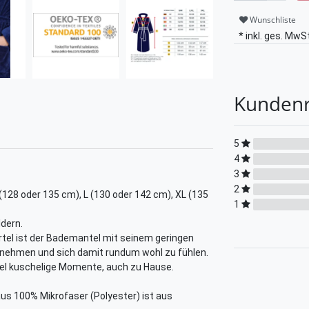
Wunschliste
* inkl. ges. MwSt
Kunden
5
4
3
2
(128 oder 135 cm), L (130 oder 142 cm), XL (135
1
ldern.
tel ist der Bademantel mit seinem geringen
zunehmen und sich damit rundum wohl zu fühlen.
el kuschelige Momente, auch zu Hause.
s 100% Mikrofaser (Polyester) ist aus