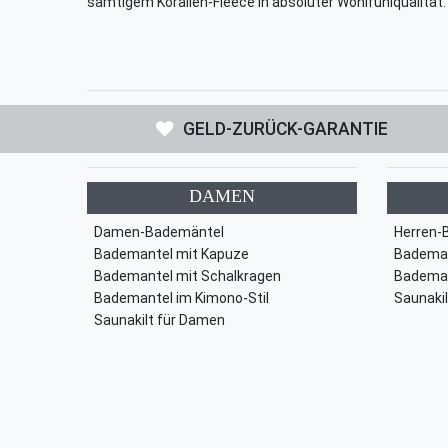
samtigem Korallen-Fleece in absoluter Wohlfühlqualität.
GELD-ZURÜCK-GARANTIE
DAMEN
Damen-Bademäntel
Herren-
Bademantel mit Kapuze
Bademan
Bademantel mit Schalkragen
Bademan
Bademantel im Kimono-Stil
Saunakil
Saunakilt für Damen