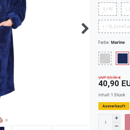
S / M
L 
L / XL Extra L
Marine
Farbe:
UVP 59,90 €
40,90 E
Inhalt
1
Stück
Ausverkauft