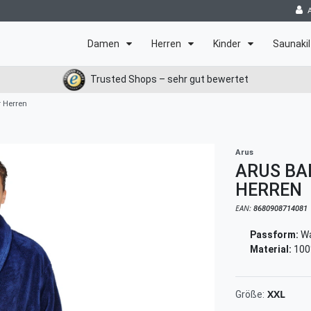
Damen
Herren
Kinder
Saunakil
Trusted Shops – sehr gut bewertet
 Herren
Arus
ARUS BA
HERREN
EAN:
8680908714081
Passform:
Wa
Material:
100
XXL
Größe: