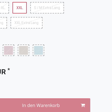
/ XL
XXL
S / M Extra Lang
ang
XXL Extra Lang
*
UR
In den Warenkorb