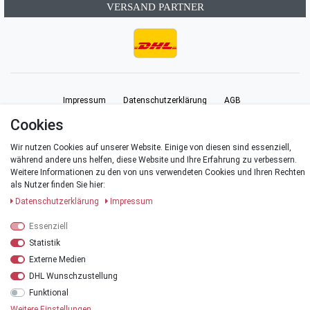
VERSAND PARTNER
Impressum
Daten­schutz­erklärung
AGB
Cookies
Barrierefreiheitserklärung
Widerrufs­recht
Vertrag widerrufen
Wir nutzen Cookies auf unserer Website. Einige von diesen sind essenziell,
während andere uns helfen, diese Website und Ihre Erfahrung zu verbessern.
Weitere Informationen zu den von uns verwendeten Cookies und Ihren Rechten
Kontakt
als Nutzer finden Sie hier:
Daten­schutz­erklärung
Impressum
Essenziell
© Copyright 2026 | Alle Rechte vorbehalten.
Statistik
Externe Medien
*Alle Preise verstehen sich inklusive der Mehrwertsteuer, zuzüglich der
DHL Wunschzustellung
Versandkosten
.
Funktional
**Versandkostenfrei innerhalb Deutschlands ab einem Warenwert von 20 €
Weitere Einstellungen