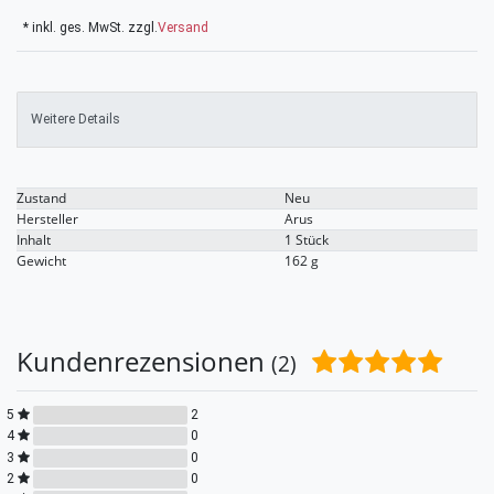
* inkl. ges. MwSt. zzgl.
Versand
Weitere Details
Zustand
Neu
Technisches
Wert
Hersteller
Arus
Merkmal
Inhalt
1 Stück
Gewicht
162 g
Kundenrezensionen
(2)
5
2
4
0
3
0
2
0