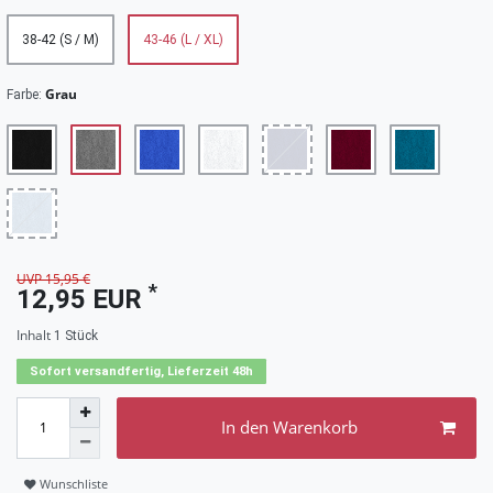
38-42 (S / M)
43-46 (L / XL)
Grau
Farbe:
UVP 15,95 €
*
12,95 EUR
Inhalt
1
Stück
Sofort versandfertig, Lieferzeit 48h
In den Warenkorb
Wunschliste