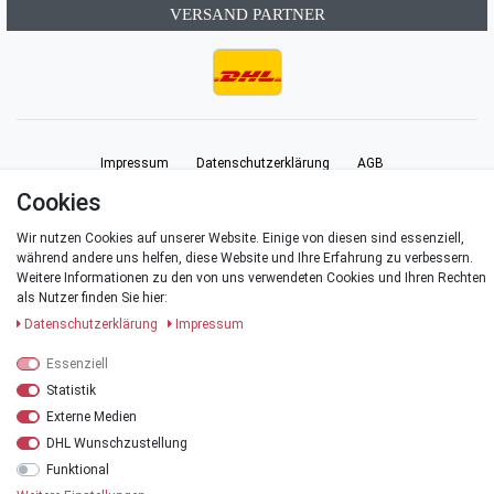
VERSAND PARTNER
Impressum
Daten­schutz­erklärung
AGB
Cookies
Barrierefreiheitserklärung
Widerrufs­recht
Vertrag widerrufen
Wir nutzen Cookies auf unserer Website. Einige von diesen sind essenziell,
während andere uns helfen, diese Website und Ihre Erfahrung zu verbessern.
Weitere Informationen zu den von uns verwendeten Cookies und Ihren Rechten
Kontakt
als Nutzer finden Sie hier:
Daten­schutz­erklärung
Impressum
Essenziell
© Copyright 2026 | Alle Rechte vorbehalten.
Statistik
Externe Medien
*Alle Preise verstehen sich inklusive der Mehrwertsteuer, zuzüglich der
DHL Wunschzustellung
Versandkosten
.
Funktional
**Versandkostenfrei innerhalb Deutschlands ab einem Warenwert von 20 €