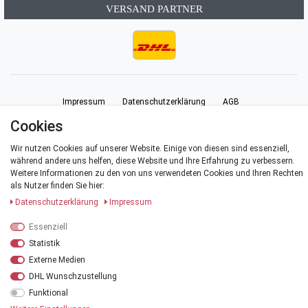
VERSAND PARTNER
Impressum
Daten­schutz­erklärung
AGB
Cookies
Barrierefreiheitserklärung
Widerrufs­recht
Vertrag widerrufen
Wir nutzen Cookies auf unserer Website. Einige von diesen sind essenziell,
während andere uns helfen, diese Website und Ihre Erfahrung zu verbessern.
Weitere Informationen zu den von uns verwendeten Cookies und Ihren Rechten
Kontakt
als Nutzer finden Sie hier:
Daten­schutz­erklärung
Impressum
Essenziell
© Copyright 2026 | Alle Rechte vorbehalten.
Statistik
Externe Medien
*Alle Preise verstehen sich inklusive der Mehrwertsteuer, zuzüglich der
DHL Wunschzustellung
Versandkosten
.
Funktional
**Versandkostenfrei innerhalb Deutschlands ab einem Warenwert von 20 €