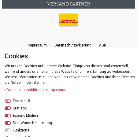
VERSAND PARTNER
Impressum
Daten­schutz­erklärung
AGB
Cookies
Barrierefreiheitserklärung
Widerrufs­recht
Vertrag widerrufen
Wir nutzen Cookies auf unserer Website. Einige von diesen sind essenziell,
während andere uns helfen, diese Website und Ihre Erfahrung zu verbessern.
Weitere Informationen zu den von uns verwendeten Cookies und Ihren Rechten
Kontakt
als Nutzer finden Sie hier:
Daten­schutz­erklärung
Impressum
Essenziell
© Copyright 2026 | Alle Rechte vorbehalten.
Statistik
Externe Medien
*Alle Preise verstehen sich inklusive der Mehrwertsteuer, zuzüglich der
DHL Wunschzustellung
Versandkosten
.
Funktional
**Versandkostenfrei innerhalb Deutschlands ab einem Warenwert von 20 €